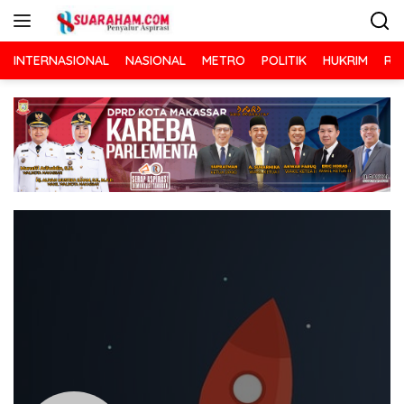
Langsung
ke
konten
INTERNASIONAL
NASIONAL
METRO
POLITIK
HUKRIM
RA