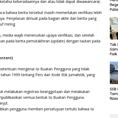
Menu
diketahui keberadaannya dan atau tidak dapat diwawancarai;
Rege
Pala
 bahwa berita tersebut masih memerlukan verifikasi lebih
a. Penjelasan dimuat pada bagian akhir dari berita yang
f miring.
), media wajib meneruskan upaya verifikasi, dan setelah
tumkan pada berita pemutakhiran (update) dengan tautan pada
Tak 
Sama
Fisi
ontent)
Emas
Kalt
ketentuan mengenai Isi Buatan Pengguna yang tidak
hun 1999 tentang Pers dan Kode Etik Jurnalistik, yang
SSB
uk melakukan registrasi keanggotaan dan melakukan
Tamp
empublikasikan semua bentuk Isi Buatan Pengguna.
Rias
njut.
Boro
10 d
jibkan pengguna memberi persetujuan tertulis bahwa Isi