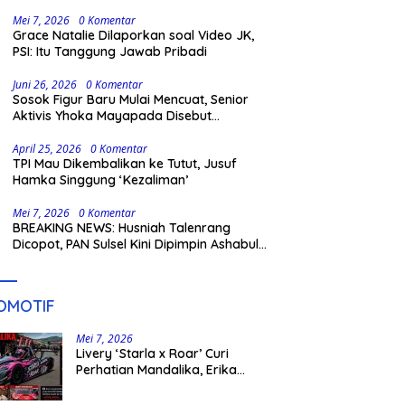
Gowa
Mei 7, 2026
0 Komentar
Grace Natalie Dilaporkan soal Video JK,
PSI: Itu Tanggung Jawab Pribadi
Juni 26, 2026
0 Komentar
Sosok Figur Baru Mulai Mencuat, Senior
Aktivis Yhoka Mayapada Disebut
Berpeluang Maju Lewat Jalur Independen
pada Pilkada 2029
April 25, 2026
0 Komentar
TPI Mau Dikembalikan ke Tutut, Jusuf
Hamka Singgung ‘Kezaliman’
Mei 7, 2026
0 Komentar
BREAKING NEWS: Husniah Talenrang
Dicopot, PAN Sulsel Kini Dipimpin Ashabul
Kahfi
OMOTIF
Mei 7, 2026
Livery ‘Starla x Roar’ Curi
Perhatian Mandalika, Erika
Richardo Jadi Sorotan