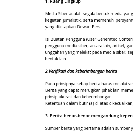
1. R
uang Lingkup
Media Siber adalah segala bentuk media ya
kegiatan jurnalistik, serta memenuhi persya
yang ditetapkan Dewan Pers.
Isi Buatan Pengguna (User Generated Content)
pengguna media siber, antara lain, artikel, g
unggahan yang melekat pada media siber, se
bentuk lain.
2.Verifikasi dan keberimbangan berita
Pada prinsipnya setiap berita harus melalui veri
Berita yang dapat merugikan pihak lain meme
prinsip akurasi dan keberimbangan.
Ketentuan dalam butir (a) di atas dikecualikan
3. Berita benar-benar mengandung kepent
Sumber berita yang pertama adalah sumber ya