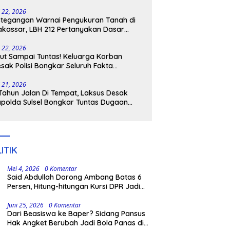
tangkap
i 22, 2026
tegangan Warnai Pengukuran Tanah di
kassar, LBH 212 Pertanyakan Dasar
ukum BPN, PT GMTD, dan Pengamanan
lisi
i 22, 2026
ut Sampai Tuntas! Keluarga Korban
sak Polisi Bongkar Seluruh Fakta
nikaman Maut di Pulau Kodingareng
i 21, 2026
Tahun Jalan Di Tempat, Laksus Desak
polda Sulsel Bongkar Tuntas Dugaan
ngli CPNS UNM
ITIK
Mei 4, 2026
0 Komentar
Said Abdullah Dorong Ambang Batas 6
Persen, Hitung-hitungan Kursi DPR Jadi
Dasar Threshold
Juni 25, 2026
0 Komentar
Dari Beasiswa ke Baper? Sidang Pansus
Hak Angket Berubah Jadi Bola Panas di