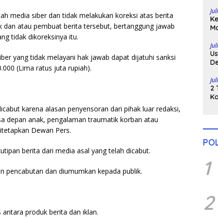
Di
Jul
h media siber dan tidak melakukan koreksi atas berita
Ke
ik dan atau pembuat berita tersebut, bertanggung jawab
Ma
g tidak dikoreksinya itu.
H
Po
Jul
Us
er yang tidak melayani hak jawab dapat dijatuhi sanksi
De
00 (Lima ratus juta rupiah).
Pe
Jul
2 
Ka
Pu
dicabut karena alasan penyensoran dari pihak luar redaksi,
asa depan anak, pengalaman traumatik korban atau
ditetapkan Dewan Pers.
POL
utipan berita dari media asal yang telah dicabut.
1
san pencabutan dan diumumkan kepada publik.
2
ntara produk berita dan iklan.