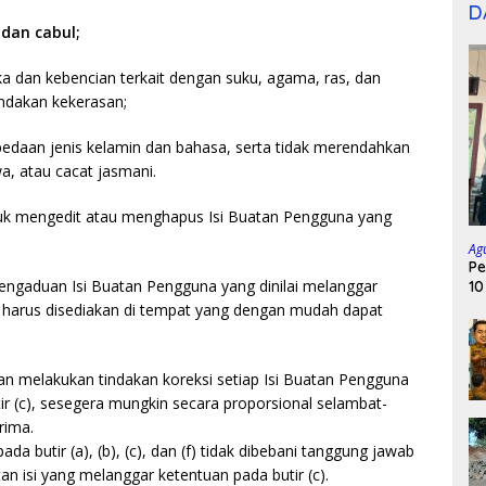
D
 dan cabul;
 dan kebencian terkait dengan suku, agama, ras, dan
ndakan kekerasan;
rbedaan jenis kelamin dan bahasa, serta tidak merendahkan
wa, atau cacat jasmani.
tuk mengedit atau menghapus Isi Buatan Pengguna yang
Ag
Pe
ngaduan Isi Buatan Pengguna yang dinilai melanggar
10
t harus disediakan di tempat yang dengan mudah dapat
n melakukan tindakan koreksi setiap Isi Buatan Pengguna
ir (c), sesegera mungkin secara proporsional selambat-
rima.
a butir (a), (b), (c), dan (f) tidak dibebani tanggung jawab
n isi yang melanggar ketentuan pada butir (c).