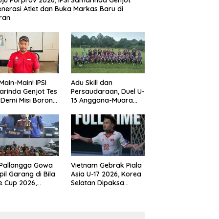
ju Porprov 2026, IPSI Samarinda Genjot
nerasi Atlet dan Buka Markas Baru di
ran
Main-Main! IPSI
Adu Skill dan
rinda Genjot Tes
Persaudaraan, Duel U-
k Demi Misi Borong
13 Anggana-Muara
 di Porprov
Badak Berlangsung
im 2026
Meriah
 Pallangga Gowa
Vietnam Gebrak Piala
il Garang di Bila
Asia U-17 2026, Korea
e Cup 2026,
Selatan Dipaksa
ng Runner-up U-
Tertunduk
an U-12