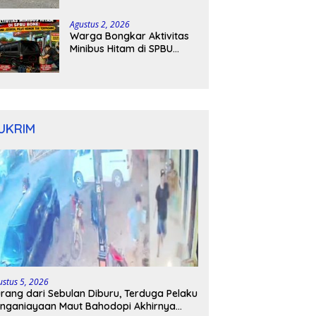
Kapolres Bone Turun
Tangan
Agustus 2, 2026
Warga Bongkar Aktivitas
Minibus Hitam di SPBU
Bone: Bawa Jeriken, Pelat
Nomor Tak Terpasang
UKRIM
ustus 5, 2026
rang dari Sebulan Diburu, Terduga Pelaku
nganiayaan Maut Bahodopi Akhirnya