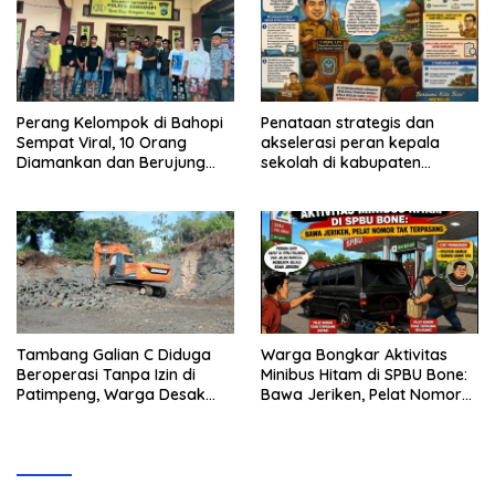
Perang Kelompok di Bahopi
Penataan strategis dan
Sempat Viral, 10 Orang
akselerasi peran kepala
Diamankan dan Berujung
sekolah di kabupaten
Damai
kepulauan tanimbar
Tambang Galian C Diduga
Warga Bongkar Aktivitas
Beroperasi Tanpa Izin di
Minibus Hitam di SPBU Bone:
Patimpeng, Warga Desak
Bawa Jeriken, Pelat Nomor
Kapolres Bone Turun Tangan
Tak Terpasang