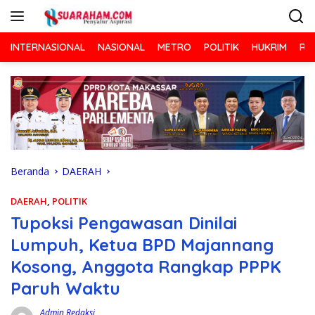
Langsung
ke
konten
INTERNASIONAL
NASIONAL
METRO
POLITIK
HUKRIM
RA
Beranda
DAERAH
DAERAH
,
POLITIK
Tupoksi Pengawasan Dinilai
Lumpuh, Ketua BPD Majannang
Kosong, Anggota Rangkap PPPK
Paruh Waktu
Admin Redaksi