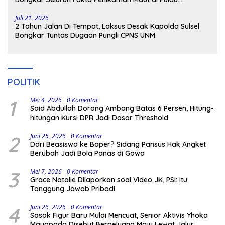
Kodingareng
Juli 21, 2026
2 Tahun Jalan Di Tempat, Laksus Desak Kapolda Sulsel
Bongkar Tuntas Dugaan Pungli CPNS UNM
POLITIK
1
Mei 4, 2026
0 Komentar
Said Abdullah Dorong Ambang Batas 6 Persen, Hitung-
hitungan Kursi DPR Jadi Dasar Threshold
2
Juni 25, 2026
0 Komentar
Dari Beasiswa ke Baper? Sidang Pansus Hak Angket
Berubah Jadi Bola Panas di Gowa
3
Mei 7, 2026
0 Komentar
Grace Natalie Dilaporkan soal Video JK, PSI: Itu
Tanggung Jawab Pribadi
4
Juni 26, 2026
0 Komentar
Sosok Figur Baru Mulai Mencuat, Senior Aktivis Yhoka
Mayapada Disebut Berpeluang Maju Lewat Jalur