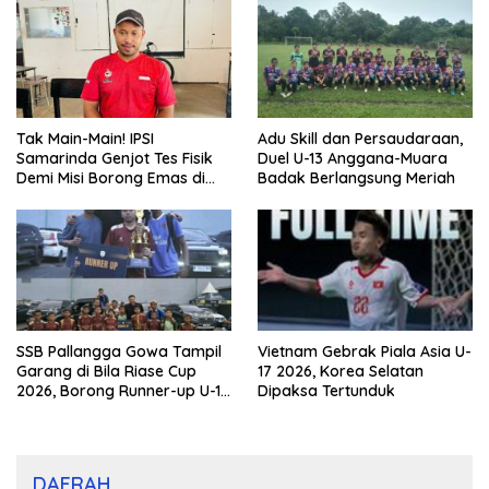
Tak Main-Main! IPSI
Adu Skill dan Persaudaraan,
Samarinda Genjot Tes Fisik
Duel U-13 Anggana-Muara
Demi Misi Borong Emas di
Badak Berlangsung Meriah
Porprov Kaltim 2026
SSB Pallangga Gowa Tampil
Vietnam Gebrak Piala Asia U-
Garang di Bila Riase Cup
17 2026, Korea Selatan
2026, Borong Runner-up U-10
Dipaksa Tertunduk
dan U-12
DAERAH