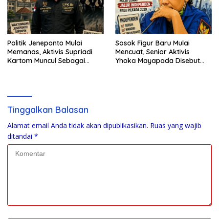
Politik Jeneponto Mulai
Sosok Figur Baru Mulai
Memanas, Aktivis Supriadi
Mencuat, Senior Aktivis
Kartom Muncul Sebagai
Yhoka Mayapada Disebut
Penantang Baru
Berpeluang Maju Lewat Jalur
Independen pada Pilkada
2029
Tinggalkan Balasan
Alamat email Anda tidak akan dipublikasikan.
Ruas yang wajib
ditandai
*