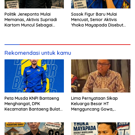
Politik Jeneponto Mulai
Sosok Figur Baru Mulai
Memanas, Aktivis Supriadi
Mencuat, Senior Aktivis
Kartom Muncul Sebagai
Yhoka Mayapada Disebut
Penantang Baru
Berpeluang Maju Lewat Jalur
Independen pada Pilkada
2029
Rekomendasi untuk kamu
Peta Musda KNPI Bantaeng
Lima Pernyataan Sikap
Menghangat, DPK
Keluarga Besar HT
Kecamatan Bantaeng Bulat
Mengguncang Gowa,
Dukung Abu Bakar Assidiq
Singgung Etika hingga
Proses Hukum