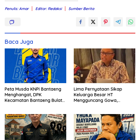
Penulis: Amar
Editor: Redaksi
Sumber Berita
Baca Juga
Peta Musda KNPI Bantaeng
Lima Pernyataan Sikap
Menghangat, DPK
Keluarga Besar HT
Kecamatan Bantaeng Bulat
Mengguncang Gowa,
Dukung Abu Bakar Assidiq
Singgung Etika hingga
Proses Hukum