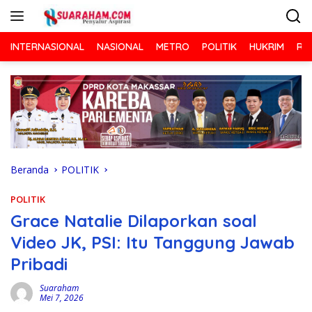
Langsung
ke
konten
INTERNASIONAL
NASIONAL
METRO
POLITIK
HUKRIM
RA
Beranda
POLITIK
POLITIK
Grace Natalie Dilaporkan soal
Video JK, PSI: Itu Tanggung Jawab
Pribadi
Suaraham
Mei 7, 2026