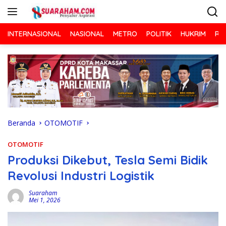
Langsung
ke
konten
INTERNASIONAL
NASIONAL
METRO
POLITIK
HUKRIM
RA
Beranda
OTOMOTIF
OTOMOTIF
Produksi Dikebut, Tesla Semi Bidik
Revolusi Industri Logistik
Suaraham
Mei 1, 2026