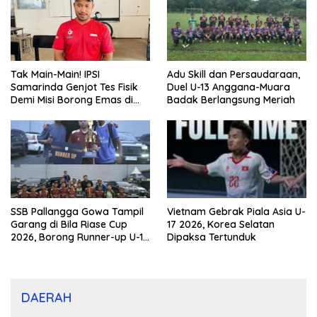
Tak Main-Main! IPSI
Adu Skill dan Persaudaraan,
Samarinda Genjot Tes Fisik
Duel U-13 Anggana-Muara
Demi Misi Borong Emas di
Badak Berlangsung Meriah
Porprov Kaltim 2026
SSB Pallangga Gowa Tampil
Vietnam Gebrak Piala Asia U-
Garang di Bila Riase Cup
17 2026, Korea Selatan
2026, Borong Runner-up U-10
Dipaksa Tertunduk
dan U-12
DAERAH