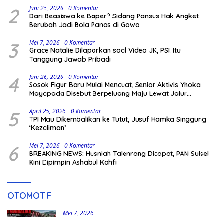
2
Juni 25, 2026
0 Komentar
Dari Beasiswa ke Baper? Sidang Pansus Hak Angket
Berubah Jadi Bola Panas di Gowa
3
Mei 7, 2026
0 Komentar
Grace Natalie Dilaporkan soal Video JK, PSI: Itu
Tanggung Jawab Pribadi
4
Juni 26, 2026
0 Komentar
Sosok Figur Baru Mulai Mencuat, Senior Aktivis Yhoka
Mayapada Disebut Berpeluang Maju Lewat Jalur
Independen pada Pilkada 2029
5
April 25, 2026
0 Komentar
TPI Mau Dikembalikan ke Tutut, Jusuf Hamka Singgung
‘Kezaliman’
6
Mei 7, 2026
0 Komentar
BREAKING NEWS: Husniah Talenrang Dicopot, PAN Sulsel
Kini Dipimpin Ashabul Kahfi
OTOMOTIF
Mei 7, 2026