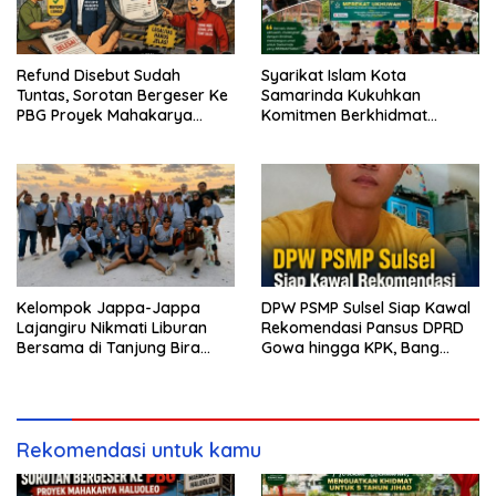
Refund Disebut Sudah
Syarikat Islam Kota
Tuntas, Sorotan Bergeser Ke
Samarinda Kukuhkan
PBG Proyek Mahakarya
Komitmen Berkhidmat
Haluoleo
Periode 2026–2031
Kelompok Jappa-Jappa
DPW PSMP Sulsel Siap Kawal
Lajangiru Nikmati Liburan
Rekomendasi Pansus DPRD
Bersama di Tanjung Bira
Gowa hingga KPK, Bang
Bulukumba
Moel: Jangan Ada yang
Kebal Hukum
Rekomendasi untuk kamu