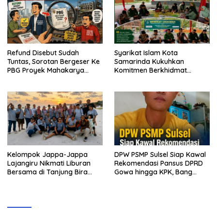
Refund Disebut Sudah
Syarikat Islam Kota
Tuntas, Sorotan Bergeser Ke
Samarinda Kukuhkan
PBG Proyek Mahakarya
Komitmen Berkhidmat
Haluoleo
Periode 2026–2031
Kelompok Jappa-Jappa
DPW PSMP Sulsel Siap Kawal
Lajangiru Nikmati Liburan
Rekomendasi Pansus DPRD
Bersama di Tanjung Bira
Gowa hingga KPK, Bang
Bulukumba
Moel: Jangan Ada yang
Kebal Hukum