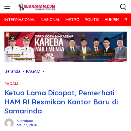
Langsung
ke
konten
INTERNASIONAL
NASIONAL
METRO
POLITIK
HUKRIM
RA
Beranda
RAGAM
RAGAM
Ketua Lama Dicopot, Pemerhati
HAM RI Resmikan Kantor Baru di
Samarinda
Suaraham
Mei 17, 2026