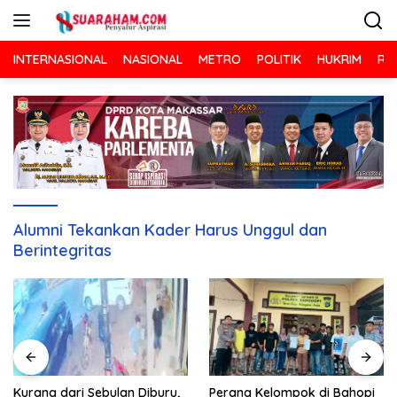
Langsung
ke
konten
INTERNASIONAL
NASIONAL
METRO
POLITIK
HUKRIM
RA
Alumni Tekankan Kader Harus Unggul dan
Berintegritas
Kurang dari Sebulan Diburu,
Perang Kelompok di Bahopi