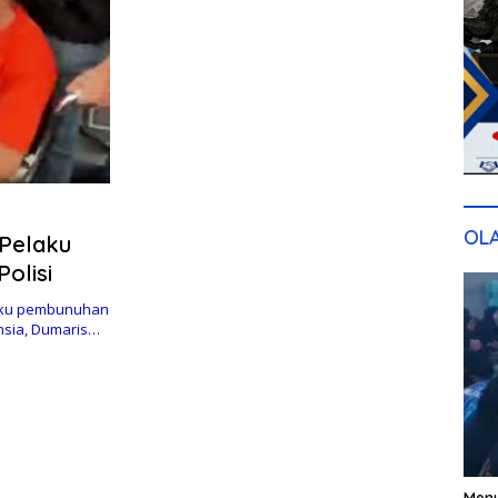
OL
 Pelaku
olisi
aku pembunuhan
nsia, Dumaris…