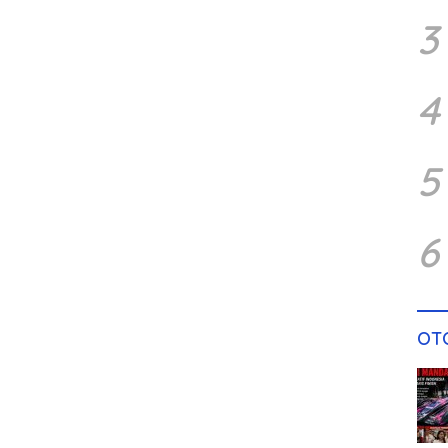
3
4
5
6
OT