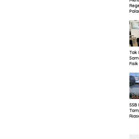
Menu
Rege
Pala
Tak 
Sama
Fisi
Emas
Kalt
SSB
Tamp
Rias
Boro
10 d