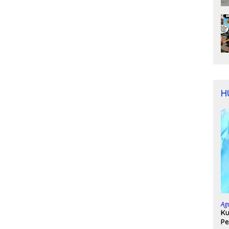
H
Ag
Ku
Pe