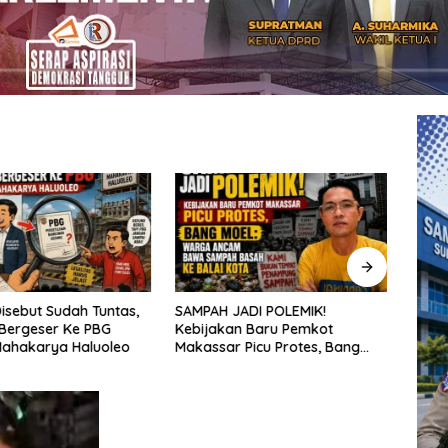
isebut Sudah Tuntas,
SAMPAH JADI POLEMIK!
Penat
Bergeser Ke PBG
Kebijakan Baru Pemkot
aksel
Mahakarya Haluoleo
Makassar Picu Protes, Bang
sekol
Moel: Warga Ancam Bawa
kepu
Sampah Basah ke Balai Kota