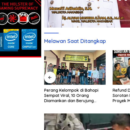
Melawan Saat Ditangkap
Refund D
Sebulan Diburu,
Perang Kelompok di Bahopi
Sorotan 
aku Penganiayaan
Sempat Viral, 10 Orang
Proyek 
pi Akhirnya
Diamankan dan Berujung
Damai