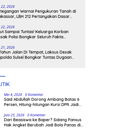
tangkap
i 22, 2026
tegangan Warnai Pengukuran Tanah di
kassar, LBH 212 Pertanyakan Dasar
ukum BPN, PT GMTD, dan Pengamanan
lisi
i 22, 2026
ut Sampai Tuntas! Keluarga Korban
sak Polisi Bongkar Seluruh Fakta
nikaman Maut di Pulau Kodingareng
i 21, 2026
Tahun Jalan Di Tempat, Laksus Desak
polda Sulsel Bongkar Tuntas Dugaan
ngli CPNS UNM
ITIK
Mei 4, 2026
0 Komentar
Said Abdullah Dorong Ambang Batas 6
Persen, Hitung-hitungan Kursi DPR Jadi
Dasar Threshold
Juni 25, 2026
0 Komentar
Dari Beasiswa ke Baper? Sidang Pansus
Hak Angket Berubah Jadi Bola Panas di