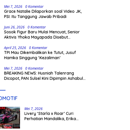
Gowa
Mei 7, 2026
0 Komentar
Grace Natalie Dilaporkan soal Video JK,
PSI: Itu Tanggung Jawab Pribadi
Juni 26, 2026
0 Komentar
Sosok Figur Baru Mulai Mencuat, Senior
Aktivis Yhoka Mayapada Disebut
Berpeluang Maju Lewat Jalur Independen
pada Pilkada 2029
April 25, 2026
0 Komentar
TPI Mau Dikembalikan ke Tutut, Jusuf
Hamka Singgung ‘Kezaliman’
Mei 7, 2026
0 Komentar
BREAKING NEWS: Husniah Talenrang
Dicopot, PAN Sulsel Kini Dipimpin Ashabul
Kahfi
OMOTIF
Mei 7, 2026
Livery ‘Starla x Roar’ Curi
Perhatian Mandalika, Erika
Richardo Jadi Sorotan