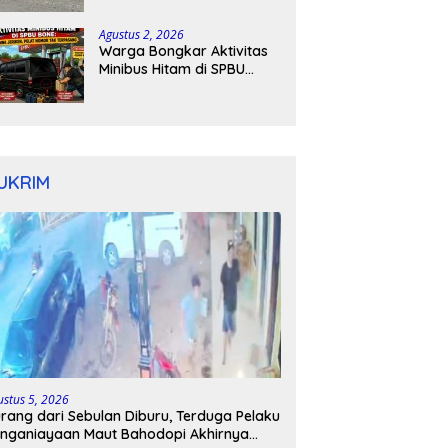
Kapolres Bone Turun
Tangan
Agustus 2, 2026
Warga Bongkar Aktivitas
Minibus Hitam di SPBU
Bone: Bawa Jeriken, Pelat
Nomor Tak Terpasang
UKRIM
ustus 5, 2026
rang dari Sebulan Diburu, Terduga Pelaku
nganiayaan Maut Bahodopi Akhirnya