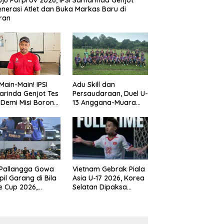
ju Porprov 2026, IPSI Samarinda Genjot
nerasi Atlet dan Buka Markas Baru di
ran
Main-Main! IPSI
Adu Skill dan
rinda Genjot Tes
Persaudaraan, Duel U-
k Demi Misi Borong
13 Anggana-Muara
 di Porprov
Badak Berlangsung
im 2026
Meriah
 Pallangga Gowa
Vietnam Gebrak Piala
il Garang di Bila
Asia U-17 2026, Korea
e Cup 2026,
Selatan Dipaksa
ng Runner-up U-
Tertunduk
an U-12