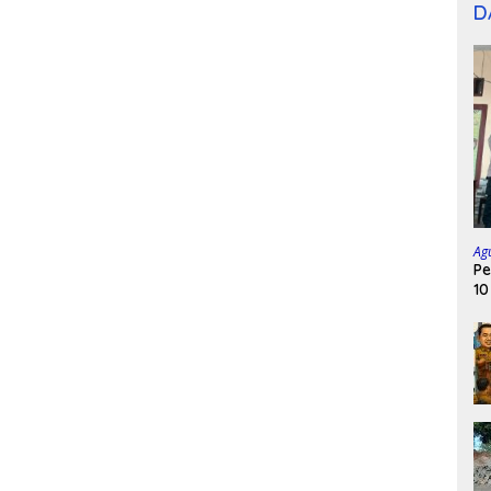
D
Ag
Pe
10