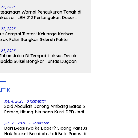
tangkap
i 22, 2026
tegangan Warnai Pengukuran Tanah di
kassar, LBH 212 Pertanyakan Dasar
ukum BPN, PT GMTD, dan Pengamanan
lisi
i 22, 2026
ut Sampai Tuntas! Keluarga Korban
sak Polisi Bongkar Seluruh Fakta
nikaman Maut di Pulau Kodingareng
i 21, 2026
Tahun Jalan Di Tempat, Laksus Desak
polda Sulsel Bongkar Tuntas Dugaan
ngli CPNS UNM
ITIK
Mei 4, 2026
0 Komentar
Said Abdullah Dorong Ambang Batas 6
Persen, Hitung-hitungan Kursi DPR Jadi
Dasar Threshold
Juni 25, 2026
0 Komentar
Dari Beasiswa ke Baper? Sidang Pansus
Hak Angket Berubah Jadi Bola Panas di