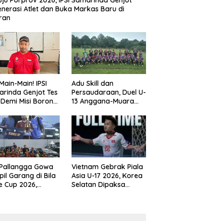
ju Porprov 2026, IPSI Samarinda Genjot
nerasi Atlet dan Buka Markas Baru di
ran
Main-Main! IPSI
Adu Skill dan
rinda Genjot Tes
Persaudaraan, Duel U-
k Demi Misi Borong
13 Anggana-Muara
 di Porprov
Badak Berlangsung
im 2026
Meriah
 Pallangga Gowa
Vietnam Gebrak Piala
il Garang di Bila
Asia U-17 2026, Korea
e Cup 2026,
Selatan Dipaksa
ng Runner-up U-
Tertunduk
an U-12