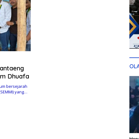
OL
Bantaeng
aum Dhuafa
um bersejarah
 (SEMMI) yang…