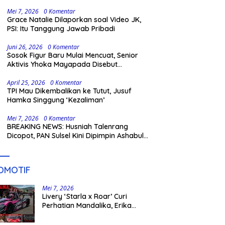
Gowa
Mei 7, 2026
0 Komentar
Grace Natalie Dilaporkan soal Video JK,
PSI: Itu Tanggung Jawab Pribadi
Juni 26, 2026
0 Komentar
Sosok Figur Baru Mulai Mencuat, Senior
Aktivis Yhoka Mayapada Disebut
Berpeluang Maju Lewat Jalur Independen
pada Pilkada 2029
April 25, 2026
0 Komentar
TPI Mau Dikembalikan ke Tutut, Jusuf
Hamka Singgung ‘Kezaliman’
Mei 7, 2026
0 Komentar
BREAKING NEWS: Husniah Talenrang
Dicopot, PAN Sulsel Kini Dipimpin Ashabul
Kahfi
OMOTIF
Mei 7, 2026
Livery ‘Starla x Roar’ Curi
Perhatian Mandalika, Erika
Richardo Jadi Sorotan