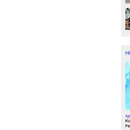
H
Ag
Ku
Pe