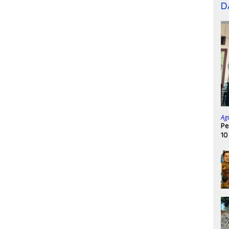
D
Ag
Pe
10