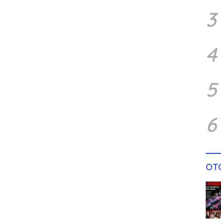
3
4
5
6
OT