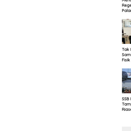
Menu
Rege
Pala
Tak 
Sama
Fisi
Emas
Kalt
SSB
Tamp
Rias
Boro
10 d