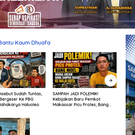
g Bantu Kaum Dhuafa
isebut Sudah Tuntas,
SAMPAH JADI POLEMIK!
Penat
Bergeser Ke PBG
Kebijakan Baru Pemkot
aksel
Mahakarya Haluoleo
Makassar Picu Protes, Bang
sekol
Moel: Warga Ancam Bawa
kepu
Sampah Basah ke Balai Kota