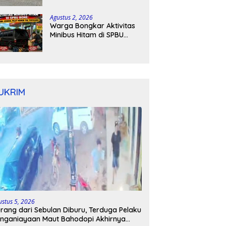
Kapolres Bone Turun
Tangan
Agustus 2, 2026
Warga Bongkar Aktivitas
Minibus Hitam di SPBU
Bone: Bawa Jeriken, Pelat
Nomor Tak Terpasang
UKRIM
ustus 5, 2026
rang dari Sebulan Diburu, Terduga Pelaku
nganiayaan Maut Bahodopi Akhirnya