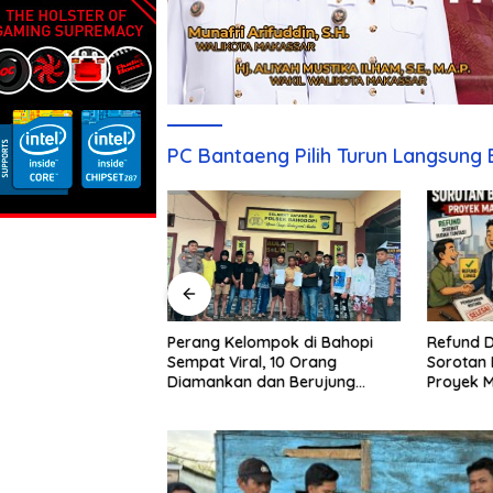
PC Bantaeng Pilih Turun Langsun
Refund D
Sebulan Diburu,
Perang Kelompok di Bahopi
Sorotan 
aku Penganiayaan
Sempat Viral, 10 Orang
Proyek 
pi Akhirnya
Diamankan dan Berujung
Damai