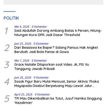
Kodingareng
POLITIK
1
Mei 4, 2026
0 Komentar
Said Abdullah Dorong Ambang Batas 6 Persen, Hitung-
hitungan Kursi DPR Jadi Dasar Threshold
2
Juni 25, 2026
0 Komentar
Dari Beasiswa ke Baper? Sidang Pansus Hak Angket
Berubah Jadi Bola Panas di Gowa
3
Mei 7, 2026
0 Komentar
Grace Natalie Dilaporkan soal Video JK, PSI: Itu
Tanggung Jawab Pribadi
4
Juni 26, 2026
0 Komentar
Sosok Figur Baru Mulai Mencuat, Senior Aktivis Yhoka
Mayapada Disebut Berpeluang Maju Lewat Jalur
Independen pada Pilkada 2029
5
April 25, 2026
0 Komentar
TPI Mau Dikembalikan ke Tutut, Jusuf Hamka Singgung
‘Kezaliman’