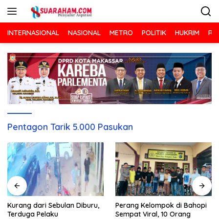
Langsung
ke
konten
INTERNASIONAL
NASIONAL
METRO
POLITIK
HUKRIM
RA
Pentagon Tarik 5.000 Pasukan
Kurang dari Sebulan Diburu,
Perang Kelompok di Bahopi
Terduga Pelaku
Sempat Viral, 10 Orang