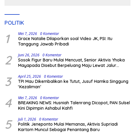
Pengamanan Polisi
POLITIK
1
Mei 7, 2026
0 Komentar
Grace Natalie Dilaporkan soal Video JK, PSI: Itu
Tanggung Jawab Pribadi
2
Juni 26, 2026
0 Komentar
Sosok Figur Baru Mulai Mencuat, Senior Aktivis Yhoka
Mayapada Disebut Berpeluang Maju Lewat Jalur
Independen pada Pilkada 2029
3
April 25, 2026
0 Komentar
TPI Mau Dikembalikan ke Tutut, Jusuf Hamka Singgung
‘Kezaliman’
4
Mei 7, 2026
0 Komentar
BREAKING NEWS: Husniah Talenrang Dicopot, PAN Sulsel
Kini Dipimpin Ashabul Kahfi
5
Juli 1, 2026
0 Komentar
Politik Jeneponto Mulai Memanas, Aktivis Supriadi
Kartom Muncul Sebagai Penantang Baru