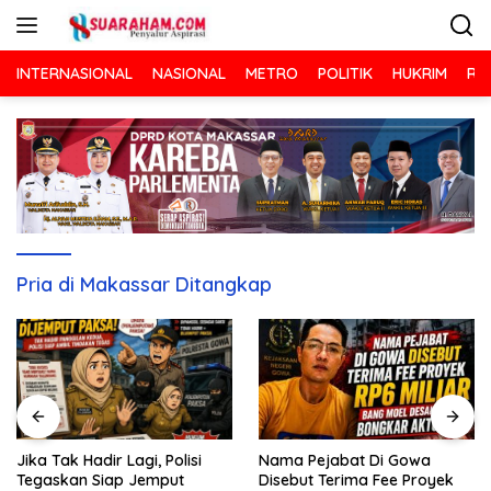
Langsung
ke
konten
INTERNASIONAL
NASIONAL
METRO
POLITIK
HUKRIM
RA
Pria di Makassar Ditangkap
Nama Pejabat Di Gowa
Jika Tak Hadir Lagi, Polisi
Disebut Terima Fee Proyek
Tegaskan Siap Jemput