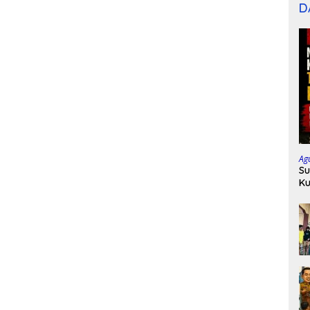
D
Ag
Su
Ku
P