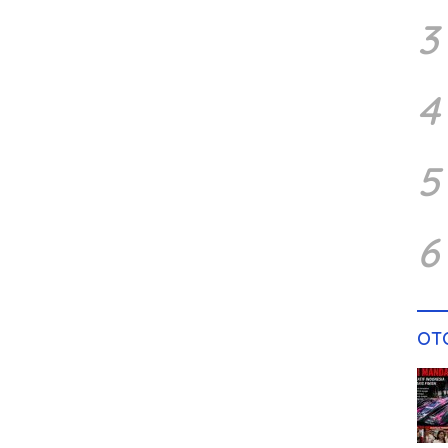
3
4
5
6
OT