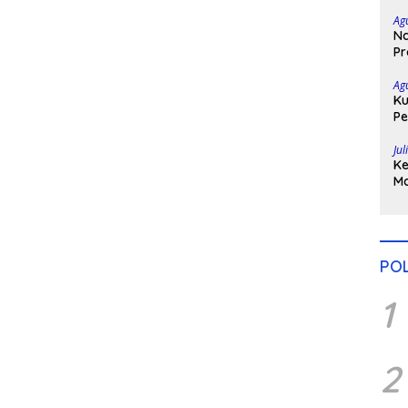
Ta
Ag
Na
Pr
Bo
Ag
Ku
Pe
Di
Jul
Ke
Ma
H
Po
POL
1
2