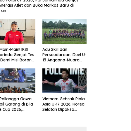
ju Porprov 2026, IPSI Samarinda Genjot
nerasi Atlet dan Buka Markas Baru di
ran
Main-Main! IPSI
Adu Skill dan
rinda Genjot Tes
Persaudaraan, Duel U-
k Demi Misi Borong
13 Anggana-Muara
 di Porprov
Badak Berlangsung
im 2026
Meriah
 Pallangga Gowa
Vietnam Gebrak Piala
il Garang di Bila
Asia U-17 2026, Korea
e Cup 2026,
Selatan Dipaksa
ng Runner-up U-
Tertunduk
an U-12