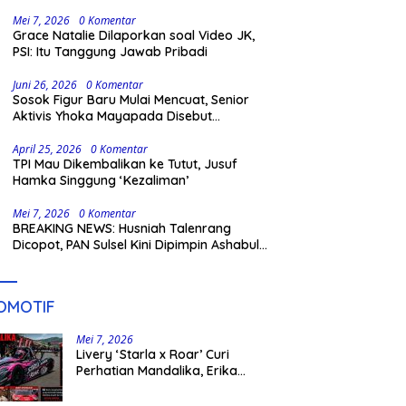
Gowa
Mei 7, 2026
0 Komentar
Grace Natalie Dilaporkan soal Video JK,
PSI: Itu Tanggung Jawab Pribadi
Juni 26, 2026
0 Komentar
Sosok Figur Baru Mulai Mencuat, Senior
Aktivis Yhoka Mayapada Disebut
Berpeluang Maju Lewat Jalur Independen
pada Pilkada 2029
April 25, 2026
0 Komentar
TPI Mau Dikembalikan ke Tutut, Jusuf
Hamka Singgung ‘Kezaliman’
Mei 7, 2026
0 Komentar
BREAKING NEWS: Husniah Talenrang
Dicopot, PAN Sulsel Kini Dipimpin Ashabul
Kahfi
OMOTIF
Mei 7, 2026
Livery ‘Starla x Roar’ Curi
Perhatian Mandalika, Erika
Richardo Jadi Sorotan