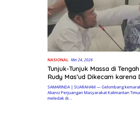
NASIONAL
Mei 24, 2026
Tunjuk-Tunjuk Massa di Tengah 
Rudy Mas’ud Dikecam karena Di
Emosional, Antikritik dan Tak 
SAMARINDA | SUARAHAM — Gelombang kemara
Aliansi Perjuangan Masyarakat Kalimantan Timu
meledak di…