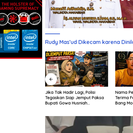
Rudy Mas’ud Dikecam karena Dinil
Nama Pe
s Namun Tanah
Jika Tak Hadir Lagi, Polisi
Terima F
Kunjung Dimiliki,
Tegaskan Siap Jemput Paksa
Bang Mo
esak Pengembang
Bupati Gowa Husniah
Bongkar
g Jawab
Talenrang