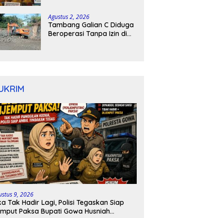
kepulauan tanimbar
Agustus 2, 2026
Tambang Galian C Diduga
Beroperasi Tanpa Izin di
Patimpeng, Warga Desak
Kapolres Bone Turun
Tangan
UKRIM
ustus 9, 2026
ka Tak Hadir Lagi, Polisi Tegaskan Siap
mput Paksa Bupati Gowa Husniah