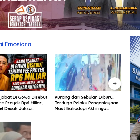
ai Emosional
jabat Di Gowa Disebut
Kurang dari Sebulan Diburu,
Pera
ee Proyek Rp6 Miliar,
Terduga Pelaku Penganiayaan
Sempa
el Desak Jaksa
Maut Bahodopi Akhirnya
Diam
 Aktornya
Ditangkap
Dama