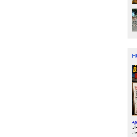
H
Ag
Ji
Je