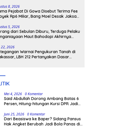
lenrang
ustus 8, 2026
ma Pejabat Di Gowa Disebut Terima Fee
oyek Rp6 Miliar, Bang Moel Desak Jaksa
ngkar Aktornya
ustus 5, 2026
rang dari Sebulan Diburu, Terduga Pelaku
nganiayaan Maut Bahodopi Akhirnya
tangkap
i 22, 2026
tegangan Warnai Pengukuran Tanah di
kassar, LBH 212 Pertanyakan Dasar
ukum BPN, PT GMTD, dan Pengamanan
lisi
ITIK
Mei 4, 2026
0 Komentar
Said Abdullah Dorong Ambang Batas 6
Persen, Hitung-hitungan Kursi DPR Jadi
Dasar Threshold
Juni 25, 2026
0 Komentar
Dari Beasiswa ke Baper? Sidang Pansus
Hak Angket Berubah Jadi Bola Panas di