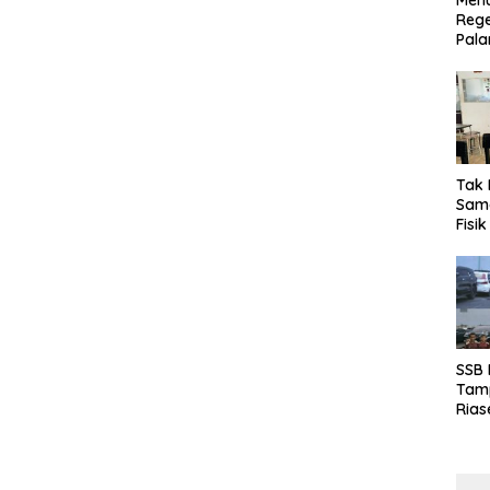
Menu
Rege
Pala
Tak 
Sama
Fisi
Emas
Kalt
SSB
Tamp
Rias
Boro
10 d