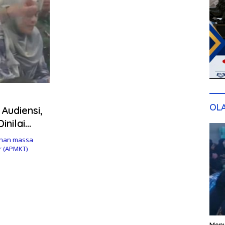
OL
Audiensi,
nilai
Beradab
han massa
r (APMKT)