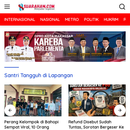
Langsung
ke
konten
INTERNASIONAL
NASIONAL
METRO
POLITIK
HUKRIM
RA
Santri Tangguh di Lapangan
Refund Disebut Sudah
Perang Kelompok di Bahopi
Tuntas, Sorotan Bergeser Ke
Sempat Viral, 10 Orang