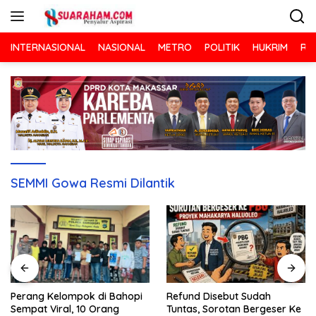
Langsung
ke
konten
INTERNASIONAL
NASIONAL
METRO
POLITIK
HUKRIM
RA
SEMMI Gowa Resmi Dilantik
Refund Disebut Sudah
Perang Kelompok di Bahopi
Tuntas, Sorotan Bergeser Ke
Sempat Viral, 10 Orang