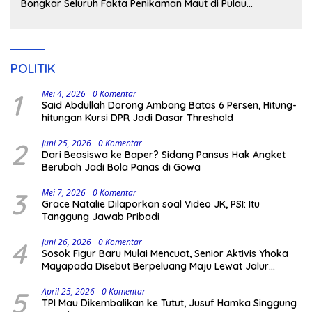
Bongkar Seluruh Fakta Penikaman Maut di Pulau
Kodingareng
POLITIK
1
Mei 4, 2026
0 Komentar
Said Abdullah Dorong Ambang Batas 6 Persen, Hitung-
hitungan Kursi DPR Jadi Dasar Threshold
2
Juni 25, 2026
0 Komentar
Dari Beasiswa ke Baper? Sidang Pansus Hak Angket
Berubah Jadi Bola Panas di Gowa
3
Mei 7, 2026
0 Komentar
Grace Natalie Dilaporkan soal Video JK, PSI: Itu
Tanggung Jawab Pribadi
4
Juni 26, 2026
0 Komentar
Sosok Figur Baru Mulai Mencuat, Senior Aktivis Yhoka
Mayapada Disebut Berpeluang Maju Lewat Jalur
Independen pada Pilkada 2029
5
April 25, 2026
0 Komentar
TPI Mau Dikembalikan ke Tutut, Jusuf Hamka Singgung