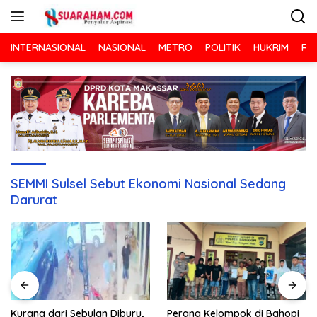
Langsung
ke
konten
INTERNASIONAL
NASIONAL
METRO
POLITIK
HUKRIM
RA
SEMMI Sulsel Sebut Ekonomi Nasional Sedang
Darurat
Kurang dari Sebulan Diburu,
Perang Kelompok di Bahopi