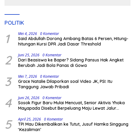
POLITIK
1
Mei 4, 2026
0 Komentar
Said Abdullah Dorong Ambang Batas 6 Persen, Hitung-
hitungan Kursi DPR Jadi Dasar Threshold
2
Juni 25, 2026
0 Komentar
Dari Beasiswa ke Baper? Sidang Pansus Hak Angket
Berubah Jadi Bola Panas di Gowa
3
Mei 7, 2026
0 Komentar
Grace Natalie Dilaporkan soal Video JK, PSI: Itu
Tanggung Jawab Pribadi
4
Juni 26, 2026
0 Komentar
Sosok Figur Baru Mulai Mencuat, Senior Aktivis Yhoka
Mayapada Disebut Berpeluang Maju Lewat Jalur
Independen pada Pilkada 2029
5
April 25, 2026
0 Komentar
TPI Mau Dikembalikan ke Tutut, Jusuf Hamka Singgung
‘Kezaliman’