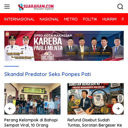
Langsung
ke
konten
INTERNASIONAL
NASIONAL
METRO
POLITIK
HUKRIM
RA
Skandal Predator Seks Ponpes Pati
Refund Disebut Sudah
Perang Kelompok di Bahopi
Tuntas, Sorotan Bergeser Ke
Sempat Viral, 10 Orang