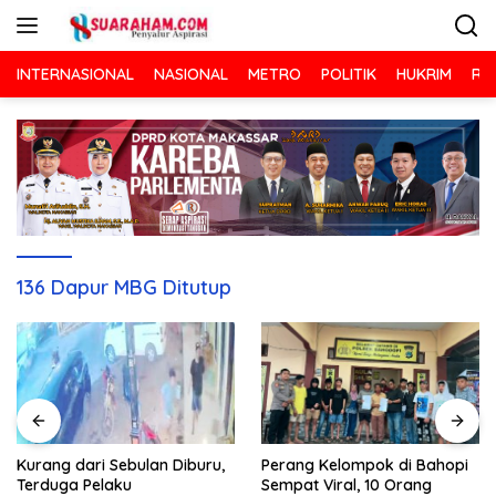
Langsung
ke
konten
INTERNASIONAL
NASIONAL
METRO
POLITIK
HUKRIM
RA
136 Dapur MBG Ditutup
Kurang dari Sebulan Diburu,
Perang Kelompok di Bahopi
Terduga Pelaku
Sempat Viral, 10 Orang