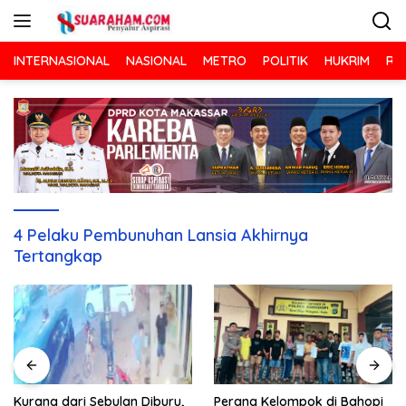
Langsung
ke
konten
INTERNASIONAL
NASIONAL
METRO
POLITIK
HUKRIM
RA
4 Pelaku Pembunuhan Lansia Akhirnya
Tertangkap
Kurang dari Sebulan Diburu,
Perang Kelompok di Bahopi