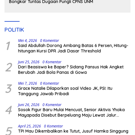
Bongkar Tuntas Dugaan Pungli CPNS UNM
POLITIK
1
Mei 4, 2026
0 Komentar
Said Abdullah Dorong Ambang Batas 6 Persen, Hitung-
hitungan Kursi DPR Jadi Dasar Threshold
2
Juni 25, 2026
0 Komentar
Dari Beasiswa ke Baper? Sidang Pansus Hak Angket
Berubah Jadi Bola Panas di Gowa
3
Mei 7, 2026
0 Komentar
Grace Natalie Dilaporkan soal Video JK, PSI: Itu
Tanggung Jawab Pribadi
4
Juni 26, 2026
0 Komentar
Sosok Figur Baru Mulai Mencuat, Senior Aktivis Yhoka
Mayapada Disebut Berpeluang Maju Lewat Jalur
Independen pada Pilkada 2029
5
April 25, 2026
0 Komentar
TPI Mau Dikembalikan ke Tutut, Jusuf Hamka Singgung