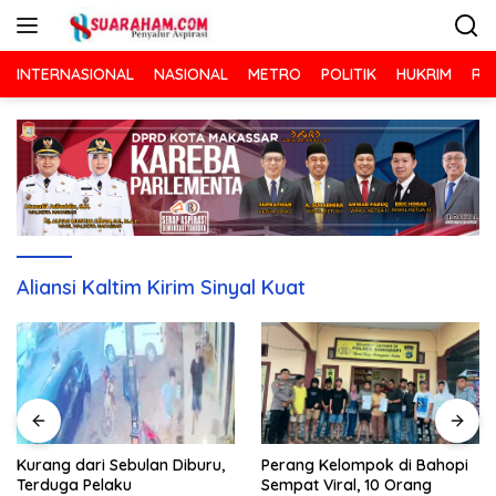
Langsung
ke
konten
INTERNASIONAL
NASIONAL
METRO
POLITIK
HUKRIM
RA
Aliansi Kaltim Kirim Sinyal Kuat
Kurang dari Sebulan Diburu,
Perang Kelompok di Bahopi
Terduga Pelaku
Sempat Viral, 10 Orang