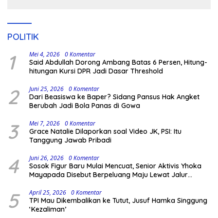
Kodingareng
POLITIK
1
Mei 4, 2026
0 Komentar
Said Abdullah Dorong Ambang Batas 6 Persen, Hitung-
hitungan Kursi DPR Jadi Dasar Threshold
2
Juni 25, 2026
0 Komentar
Dari Beasiswa ke Baper? Sidang Pansus Hak Angket
Berubah Jadi Bola Panas di Gowa
3
Mei 7, 2026
0 Komentar
Grace Natalie Dilaporkan soal Video JK, PSI: Itu
Tanggung Jawab Pribadi
4
Juni 26, 2026
0 Komentar
Sosok Figur Baru Mulai Mencuat, Senior Aktivis Yhoka
Mayapada Disebut Berpeluang Maju Lewat Jalur
Independen pada Pilkada 2029
5
April 25, 2026
0 Komentar
TPI Mau Dikembalikan ke Tutut, Jusuf Hamka Singgung
‘Kezaliman’