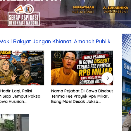
 Wakil Rakyat Jangan Khianati Amanah Publik
Nama Pejabat Di Gowa Disebut
Kuran
Hadir Lagi, Polisi
Terima Fee Proyek Rp6 Miliar,
Terd
n Siap Jemput Paksa
Bang Moel Desak Jaksa
Maut
owa Husniah
Bongkar Aktornya
Dita
ng