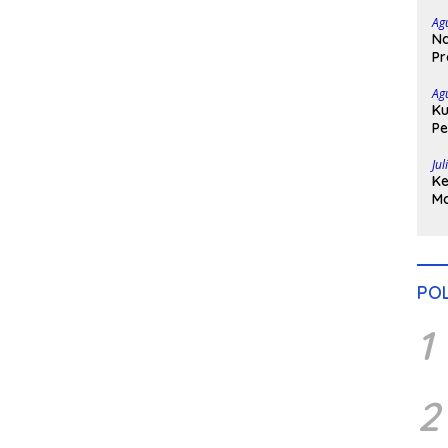
Ta
Ag
Na
Pr
Bo
Ag
Ku
Pe
Di
Jul
Ke
Ma
H
Po
POL
1
2