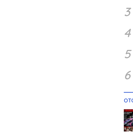
3
4
5
6
OT