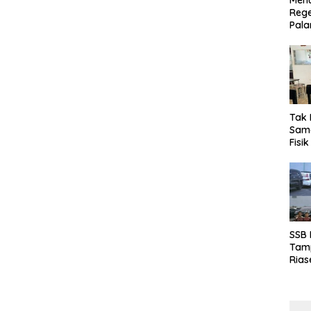
Menu
Rege
Pala
Tak 
Sama
Fisi
Emas
Kalt
SSB
Tamp
Rias
Boro
10 d