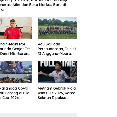
ju Porprov 2026, IPSI Samarinda Genjot
nerasi Atlet dan Buka Markas Baru di
ran
Main-Main! IPSI
Adu Skill dan
rinda Genjot Tes
Persaudaraan, Duel U-
k Demi Misi Borong
13 Anggana-Muara
 di Porprov
Badak Berlangsung
im 2026
Meriah
 Pallangga Gowa
Vietnam Gebrak Piala
il Garang di Bila
Asia U-17 2026, Korea
e Cup 2026,
Selatan Dipaksa
ng Runner-up U-
Tertunduk
an U-12