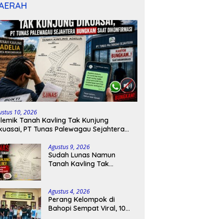
AERAH
ustus 10, 2026
lemik Tanah Kavling Tak Kunjung
kuasai, PT Tunas Palewagau Sejahtera
ngkam Saat Dikonfirmasi
Agustus 9, 2026
Sudah Lunas Namun
Tanah Kavling Tak
Kunjung Dimiliki, Konsumen
Desak Pengembang
Bertanggung Jawab
Agustus 4, 2026
Perang Kelompok di
Bahopi Sempat Viral, 10
Orang Diamankan dan