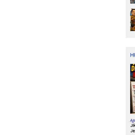
H
Ag
Ji
Je