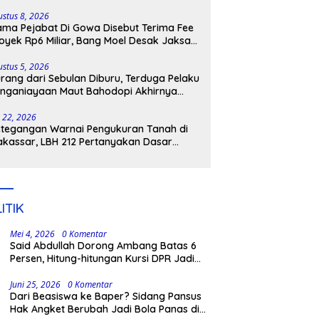
lenrang
ustus 8, 2026
ma Pejabat Di Gowa Disebut Terima Fee
oyek Rp6 Miliar, Bang Moel Desak Jaksa
ngkar Aktornya
ustus 5, 2026
rang dari Sebulan Diburu, Terduga Pelaku
nganiayaan Maut Bahodopi Akhirnya
tangkap
i 22, 2026
tegangan Warnai Pengukuran Tanah di
kassar, LBH 212 Pertanyakan Dasar
ukum BPN, PT GMTD, dan Pengamanan
lisi
ITIK
Mei 4, 2026
0 Komentar
Said Abdullah Dorong Ambang Batas 6
Persen, Hitung-hitungan Kursi DPR Jadi
Dasar Threshold
Juni 25, 2026
0 Komentar
Dari Beasiswa ke Baper? Sidang Pansus
Hak Angket Berubah Jadi Bola Panas di