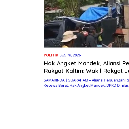
POLITIK
Juni 10, 2026
Hak Angket Mandek, Aliansi P
Rakyat Kaltim: Wakil Rakyat 
Khianati Amanah Publik
SAMARINDA | SUARAHAM – Aliansi Perjuangan Ra
Kecewa Berat: Hak Angket Mandek, DPRD Dinila