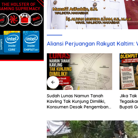
Aliansi Perjuangan Rakyat Kaltim:
Sudah Lunas Namun Tanah
ah Kavling Tak
Jika Tak 
Kavling Tak Kunjung Dimiliki,
uasai, PT Tunas
Tegaska
Konsumen Desak Pengembang
Sejahtera Bungkam
Bupati G
Bertanggung Jawab
irmasi
Talenra