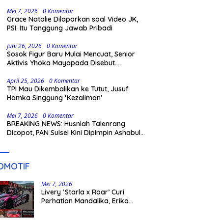
Gowa
Mei 7, 2026
0 Komentar
Grace Natalie Dilaporkan soal Video JK,
PSI: Itu Tanggung Jawab Pribadi
Juni 26, 2026
0 Komentar
Sosok Figur Baru Mulai Mencuat, Senior
Aktivis Yhoka Mayapada Disebut
Berpeluang Maju Lewat Jalur Independen
pada Pilkada 2029
April 25, 2026
0 Komentar
TPI Mau Dikembalikan ke Tutut, Jusuf
Hamka Singgung ‘Kezaliman’
Mei 7, 2026
0 Komentar
BREAKING NEWS: Husniah Talenrang
Dicopot, PAN Sulsel Kini Dipimpin Ashabul
Kahfi
OMOTIF
Mei 7, 2026
Livery ‘Starla x Roar’ Curi
Perhatian Mandalika, Erika
Richardo Jadi Sorotan