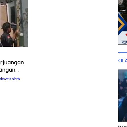
OL
erjuangan
Jangan
kyat Kaltim
i…