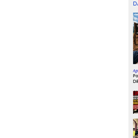
D
Ag
Po
Di
Bu