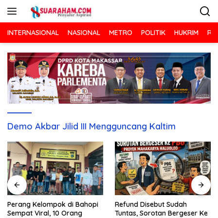
Langsung
ke
konten
INTERNASIONAL
NASIONAL
METRO
POLITIK
HUKRIM
RA
Demo Akbar Jilid III Mengguncang Kaltim
Refund Disebut Sudah
Perang Kelompok di Bahopi
Tuntas, Sorotan Bergeser Ke
Sempat Viral, 10 Orang