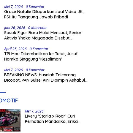
Gowa
Mei 7, 2026
0 Komentar
Grace Natalie Dilaporkan soal Video JK,
PSI: Itu Tanggung Jawab Pribadi
Juni 26, 2026
0 Komentar
Sosok Figur Baru Mulai Mencuat, Senior
Aktivis Yhoka Mayapada Disebut
Berpeluang Maju Lewat Jalur Independen
pada Pilkada 2029
April 25, 2026
0 Komentar
TPI Mau Dikembalikan ke Tutut, Jusuf
Hamka Singgung ‘Kezaliman’
Mei 7, 2026
0 Komentar
BREAKING NEWS: Husniah Talenrang
Dicopot, PAN Sulsel Kini Dipimpin Ashabul
Kahfi
OMOTIF
Mei 7, 2026
Livery ‘Starla x Roar’ Curi
Perhatian Mandalika, Erika
Richardo Jadi Sorotan