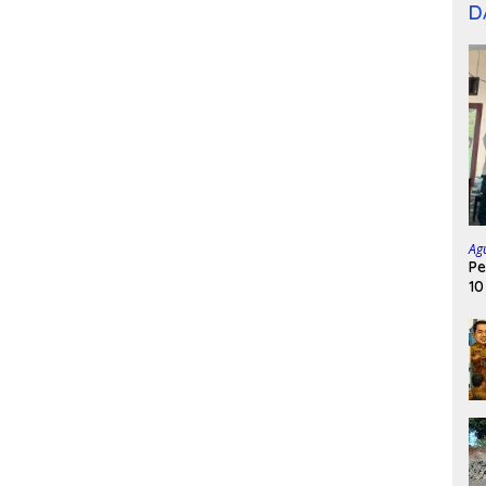
D
Ag
Pe
10