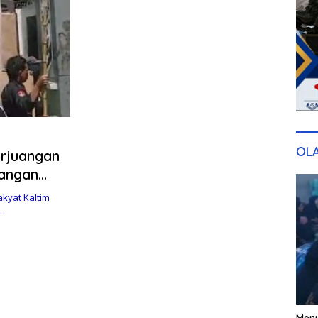
OL
erjuangan
Jangan
kyat Kaltim
i…