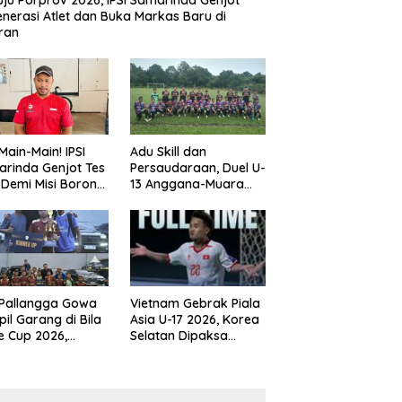
ju Porprov 2026, IPSI Samarinda Genjot
nerasi Atlet dan Buka Markas Baru di
ran
Main-Main! IPSI
Adu Skill dan
rinda Genjot Tes
Persaudaraan, Duel U-
k Demi Misi Borong
13 Anggana-Muara
 di Porprov
Badak Berlangsung
im 2026
Meriah
 Pallangga Gowa
Vietnam Gebrak Piala
il Garang di Bila
Asia U-17 2026, Korea
e Cup 2026,
Selatan Dipaksa
ng Runner-up U-
Tertunduk
an U-12