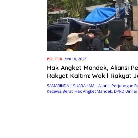
POLITIK
Juni 10, 2026
Hak Angket Mandek, Aliansi P
Rakyat Kaltim: Wakil Rakyat 
Khianati Amanah Publik
SAMARINDA | SUARAHAM – Aliansi Perjuangan Ra
Kecewa Berat: Hak Angket Mandek, DPRD Dinila