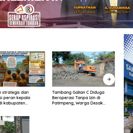
 strategis dan
Tambang Galian C Diduga
Warga
si peran kepala
Beroperasi Tanpa Izin di
Minib
di kabupaten
Patimpeng, Warga Desak
Bawa 
an tanimbar
Kapolres Bone Turun Tangan
Terp