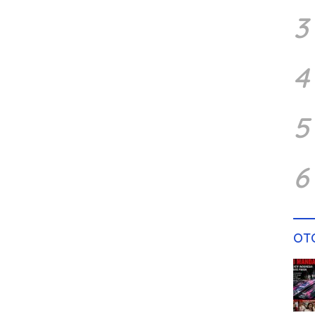
3
4
5
6
OT