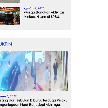
Kapolres Bone Turun
Tangan
Agustus 2, 2026
Warga Bongkar Aktivitas
Minibus Hitam di SPBU
Bone: Bawa Jeriken, Pelat
Nomor Tak Terpasang
UKRIM
ustus 5, 2026
rang dari Sebulan Diburu, Terduga Pelaku
nganiayaan Maut Bahodopi Akhirnya