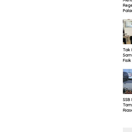
Menu
Rege
Pala
Tak 
Sama
Fisi
Emas
Kalt
SSB
Tamp
Rias
Boro
10 d