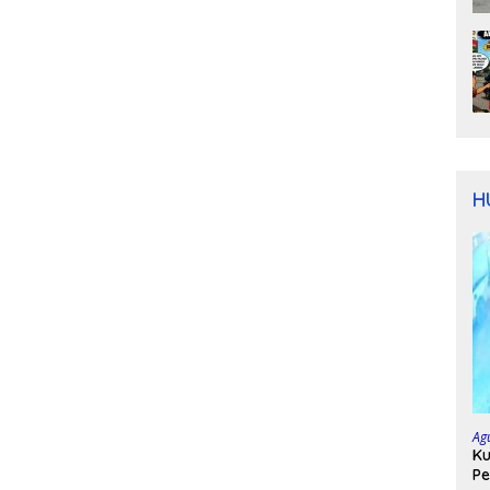
H
Ag
Ku
Pe