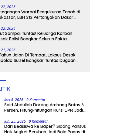
tangkap
i 22, 2026
tegangan Warnai Pengukuran Tanah di
kassar, LBH 212 Pertanyakan Dasar
ukum BPN, PT GMTD, dan Pengamanan
lisi
i 22, 2026
ut Sampai Tuntas! Keluarga Korban
sak Polisi Bongkar Seluruh Fakta
nikaman Maut di Pulau Kodingareng
i 21, 2026
Tahun Jalan Di Tempat, Laksus Desak
polda Sulsel Bongkar Tuntas Dugaan
ngli CPNS UNM
ITIK
Mei 4, 2026
0 Komentar
Said Abdullah Dorong Ambang Batas 6
Persen, Hitung-hitungan Kursi DPR Jadi
Dasar Threshold
Juni 25, 2026
0 Komentar
Dari Beasiswa ke Baper? Sidang Pansus
Hak Angket Berubah Jadi Bola Panas di