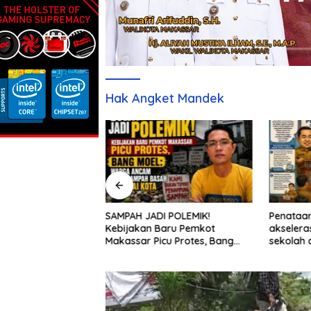
Hak Angket Mandek
but Sudah Tuntas,
SAMPAH JADI POLEMIK!
Penataan
geser Ke PBG
Kebijakan Baru Pemkot
akselera
karya Haluoleo
Makassar Picu Protes, Bang
sekolah 
Moel: Warga Ancam Bawa
kepulau
Sampah Basah ke Balai Kota