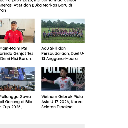
ju Porprov 2026, IPSI Samarinda Genjot
nerasi Atlet dan Buka Markas Baru di
ran
Main-Main! IPSI
Adu Skill dan
rinda Genjot Tes
Persaudaraan, Duel U-
k Demi Misi Borong
13 Anggana-Muara
 di Porprov
Badak Berlangsung
im 2026
Meriah
 Pallangga Gowa
Vietnam Gebrak Piala
il Garang di Bila
Asia U-17 2026, Korea
e Cup 2026,
Selatan Dipaksa
ng Runner-up U-
Tertunduk
an U-12