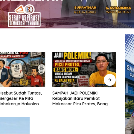
isebut Sudah Tuntas,
SAMPAH JADI POLEMIK!
Penat
Bergeser Ke PBG
Kebijakan Baru Pemkot
aksel
Mahakarya Haluoleo
Makassar Picu Protes, Bang
sekol
Moel: Warga Ancam Bawa
kepu
Sampah Basah ke Balai Kota