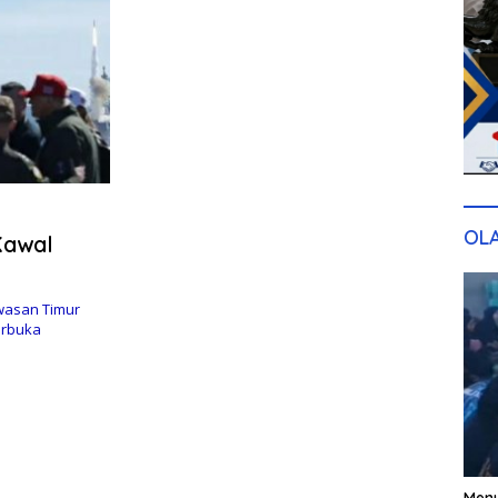
OL
Kawal
wasan Timur
erbuka