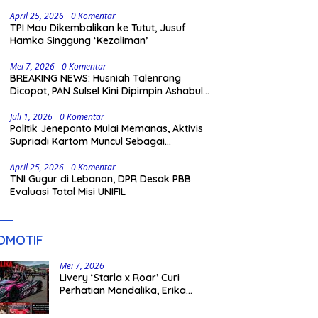
Berpeluang Maju Lewat Jalur Independen
pada Pilkada 2029
April 25, 2026
0 Komentar
TPI Mau Dikembalikan ke Tutut, Jusuf
Hamka Singgung ‘Kezaliman’
Mei 7, 2026
0 Komentar
BREAKING NEWS: Husniah Talenrang
Dicopot, PAN Sulsel Kini Dipimpin Ashabul
Kahfi
Juli 1, 2026
0 Komentar
Politik Jeneponto Mulai Memanas, Aktivis
Supriadi Kartom Muncul Sebagai
Penantang Baru
April 25, 2026
0 Komentar
TNI Gugur di Lebanon, DPR Desak PBB
Evaluasi Total Misi UNIFIL
OMOTIF
Mei 7, 2026
Livery ‘Starla x Roar’ Curi
Perhatian Mandalika, Erika
Richardo Jadi Sorotan