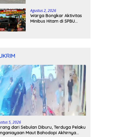
Kapolres Bone Turun
Tangan
Agustus 2, 2026
Warga Bongkar Aktivitas
Minibus Hitam di SPBU
Bone: Bawa Jeriken, Pelat
Nomor Tak Terpasang
UKRIM
ustus 5, 2026
rang dari Sebulan Diburu, Terduga Pelaku
nganiayaan Maut Bahodopi Akhirnya