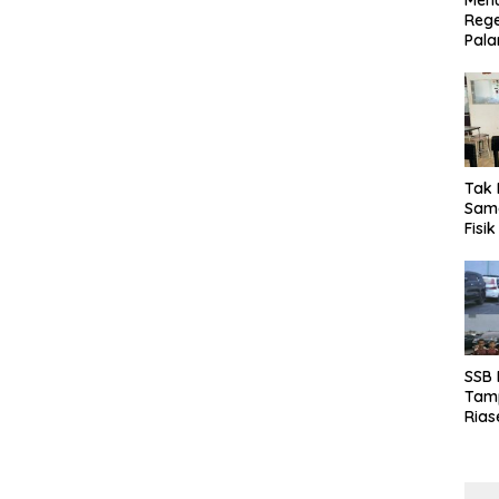
Menu
Rege
Pala
Tak 
Sama
Fisi
Emas
Kalt
SSB
Tamp
Rias
Boro
10 d