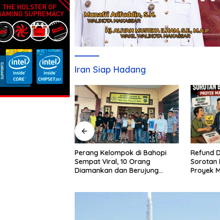
Iran Siap Hadang
Refund D
Sebulan Diburu,
Perang Kelompok di Bahopi
Sorotan 
aku Penganiayaan
Sempat Viral, 10 Orang
Proyek 
pi Akhirnya
Diamankan dan Berujung
Damai