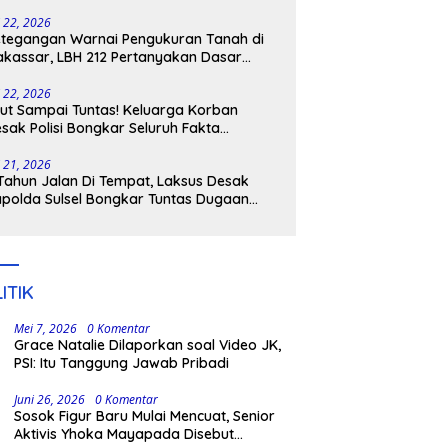
tangkap
i 22, 2026
tegangan Warnai Pengukuran Tanah di
kassar, LBH 212 Pertanyakan Dasar
ukum BPN, PT GMTD, dan Pengamanan
lisi
i 22, 2026
ut Sampai Tuntas! Keluarga Korban
sak Polisi Bongkar Seluruh Fakta
nikaman Maut di Pulau Kodingareng
i 21, 2026
Tahun Jalan Di Tempat, Laksus Desak
polda Sulsel Bongkar Tuntas Dugaan
ngli CPNS UNM
ITIK
Mei 7, 2026
0 Komentar
Grace Natalie Dilaporkan soal Video JK,
PSI: Itu Tanggung Jawab Pribadi
Juni 26, 2026
0 Komentar
Sosok Figur Baru Mulai Mencuat, Senior
Aktivis Yhoka Mayapada Disebut