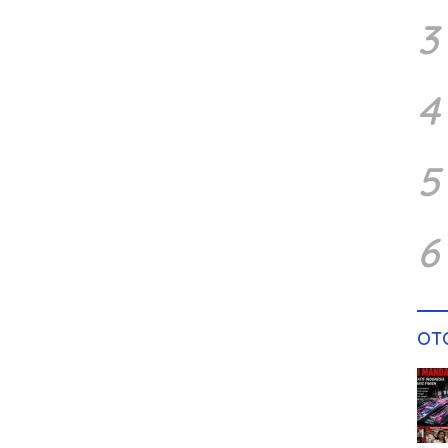
3
4
5
6
OT