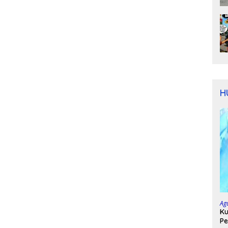
H
Ag
Ku
Pe