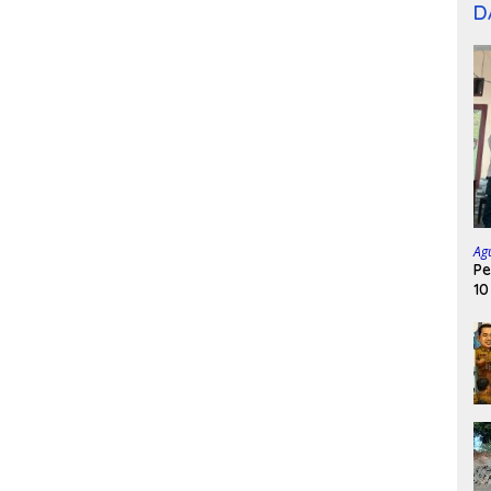
D
Ag
Pe
10