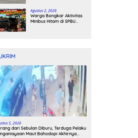
Kapolres Bone Turun
Tangan
Agustus 2, 2026
Warga Bongkar Aktivitas
Minibus Hitam di SPBU
Bone: Bawa Jeriken, Pelat
Nomor Tak Terpasang
UKRIM
ustus 5, 2026
rang dari Sebulan Diburu, Terduga Pelaku
nganiayaan Maut Bahodopi Akhirnya