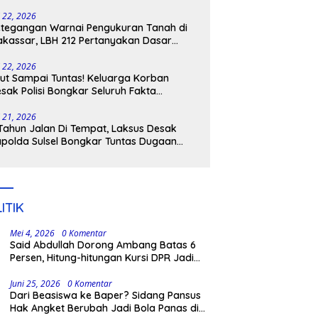
tangkap
i 22, 2026
tegangan Warnai Pengukuran Tanah di
kassar, LBH 212 Pertanyakan Dasar
ukum BPN, PT GMTD, dan Pengamanan
lisi
i 22, 2026
ut Sampai Tuntas! Keluarga Korban
sak Polisi Bongkar Seluruh Fakta
nikaman Maut di Pulau Kodingareng
i 21, 2026
Tahun Jalan Di Tempat, Laksus Desak
polda Sulsel Bongkar Tuntas Dugaan
ngli CPNS UNM
ITIK
Mei 4, 2026
0 Komentar
Said Abdullah Dorong Ambang Batas 6
Persen, Hitung-hitungan Kursi DPR Jadi
Dasar Threshold
Juni 25, 2026
0 Komentar
Dari Beasiswa ke Baper? Sidang Pansus
Hak Angket Berubah Jadi Bola Panas di