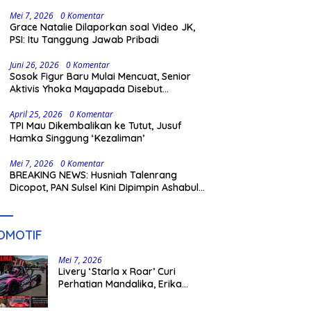
Gowa
Mei 7, 2026
0 Komentar
Grace Natalie Dilaporkan soal Video JK,
PSI: Itu Tanggung Jawab Pribadi
Juni 26, 2026
0 Komentar
Sosok Figur Baru Mulai Mencuat, Senior
Aktivis Yhoka Mayapada Disebut
Berpeluang Maju Lewat Jalur Independen
pada Pilkada 2029
April 25, 2026
0 Komentar
TPI Mau Dikembalikan ke Tutut, Jusuf
Hamka Singgung ‘Kezaliman’
Mei 7, 2026
0 Komentar
BREAKING NEWS: Husniah Talenrang
Dicopot, PAN Sulsel Kini Dipimpin Ashabul
Kahfi
OMOTIF
Mei 7, 2026
Livery ‘Starla x Roar’ Curi
Perhatian Mandalika, Erika
Richardo Jadi Sorotan