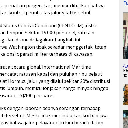
D
nta menahan pergerakan, memperlihatkan bahwa
n kontrol penuh atas jalur vital tersebut.
ed States Central Command (CENTCOM) justru
n tempur. Sekitar 15.000 personel, ratusan
g, dan drone disiagakan. Langkah ini
wa Washington tidak sekadar menggertak, tetapi
 opsi operasi militer terbatas di kawasan.
Ag
asa secara global. International Maritime
Pe
mencatat ratusan kapal dan puluhan ribu pelaut
10
elat Hormuz. Jalur yang dilalui sekitar 20% distribusi
aktis lumpuh, memicu lonjakan harga minyak hingga
isaran US$100 per barel.
eks dengan laporan adanya serangan terhadap
yah tersebut. Meski tidak menimbulkan korban jiwa,
gas bahwa jalur pelayaran itu kini berada dalam