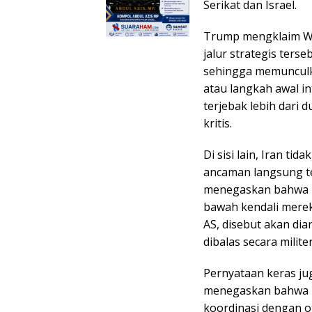
Serikat dan Israel.
Trump mengklaim Wa
jalur strategis ters
sehingga memunculk
atau langkah awal in
terjebak lebih dari 
kritis.
Di sisi lain, Iran ti
ancaman langsung te
menegaskan bahwa k
bawah kendali mereka
AS, disebut akan dia
dibalas secara militer
Pernyataan keras jug
menegaskan bahwa ka
koordinasi dengan o