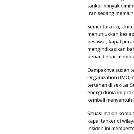
tanker minyak dimi
Iran sedang memainka
Sementara itu, Unit
menunjukkan kesiapa
pesawat, kapal peran
mengindikasikan bah
benar-benar membuka
Dampaknya sudah ter
Organization (IMO) 
tertahan di sekitar S
energi dunia ini pr
kembali menyentuh k
Situasi makin kompl
kapal tanker di wila
insiden ini memperte