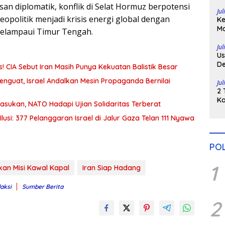
Di
osan diplomatik, konflik di Selat Hormuz berpotensi
Jul
geopolitik menjadi krisis energi global dengan
Ke
Ma
elampaui Timur Tengah.
H
Po
Jul
Us
De
CIA Sebut Iran Masih Punya Kekuatan Balistik Besar
Pe
nguat, Israel Andalkan Mesin Propaganda Bernilai
Jul
2 
Ka
asukan, NATO Hadapi Ujian Solidaritas Terberat
Pu
lusi: 377 Pelanggaran Israel di Jalur Gaza Telan 111 Nyawa
POL
1
n Misi Kawal Kapal
Iran Siap Hadang
daksi
Sumber Berita
2