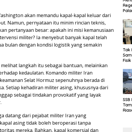
Menu
Rege
Pala
shington akan memandu kapal-kapal keluar dari
ebut. Namun, pernyataan itu minim rincian teknis,
an pertanyaan besar: apakah ini misi kemanusiaan
tervensi militer? Ia menyebut banyak kapal telah
dua bulan dengan kondisi logistik yang semakin
Tak 
Sama
Fisi
dak melihat langkah itu sebagai bantuan, melainkan
Emas
Kalt
rhadap kedaulatan. Komando militer Iran
eamanan Selat Hormuz sepenuhnya berada di
. Setiap kehadiran militer asing, khususnya dari
nggap sebagai tindakan provokatif yang layak
SSB
.
Tamp
Rias
a datang dari pejabat militer Iran yang
Boro
10 d
pal asing tidak boleh beroperasi tanpa
toritas mereka. Bahkan, kapal komersial dan