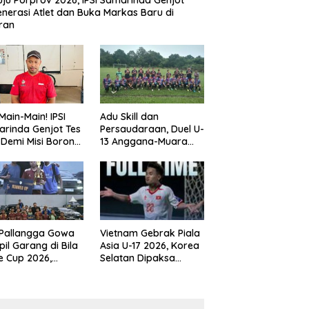
ju Porprov 2026, IPSI Samarinda Genjot
nerasi Atlet dan Buka Markas Baru di
ran
Main-Main! IPSI
Adu Skill dan
rinda Genjot Tes
Persaudaraan, Duel U-
k Demi Misi Borong
13 Anggana-Muara
 di Porprov
Badak Berlangsung
im 2026
Meriah
 Pallangga Gowa
Vietnam Gebrak Piala
il Garang di Bila
Asia U-17 2026, Korea
e Cup 2026,
Selatan Dipaksa
ng Runner-up U-
Tertunduk
an U-12