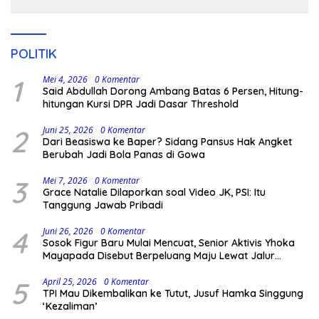
Pengamanan Polisi
POLITIK
1
Mei 4, 2026
0 Komentar
Said Abdullah Dorong Ambang Batas 6 Persen, Hitung-
hitungan Kursi DPR Jadi Dasar Threshold
2
Juni 25, 2026
0 Komentar
Dari Beasiswa ke Baper? Sidang Pansus Hak Angket
Berubah Jadi Bola Panas di Gowa
3
Mei 7, 2026
0 Komentar
Grace Natalie Dilaporkan soal Video JK, PSI: Itu
Tanggung Jawab Pribadi
4
Juni 26, 2026
0 Komentar
Sosok Figur Baru Mulai Mencuat, Senior Aktivis Yhoka
Mayapada Disebut Berpeluang Maju Lewat Jalur
Independen pada Pilkada 2029
5
April 25, 2026
0 Komentar
TPI Mau Dikembalikan ke Tutut, Jusuf Hamka Singgung
‘Kezaliman’