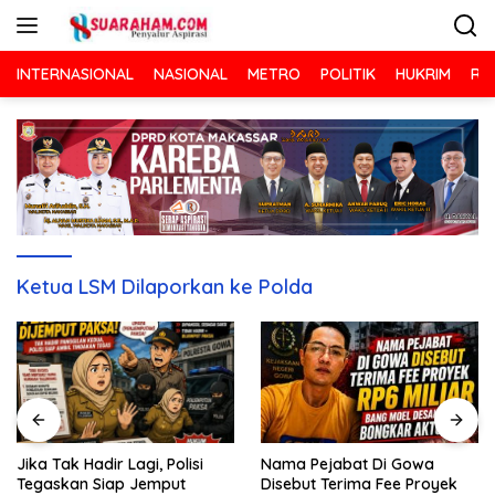
Langsung
ke
konten
INTERNASIONAL
NASIONAL
METRO
POLITIK
HUKRIM
RA
Ketua LSM Dilaporkan ke Polda
Nama Pejabat Di Gowa
Jika Tak Hadir Lagi, Polisi
Disebut Terima Fee Proyek
Tegaskan Siap Jemput