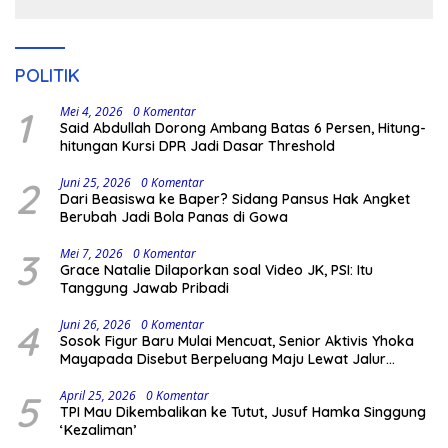
POLITIK
1
Mei 4, 2026
0 Komentar
Said Abdullah Dorong Ambang Batas 6 Persen, Hitung-
hitungan Kursi DPR Jadi Dasar Threshold
2
Juni 25, 2026
0 Komentar
Dari Beasiswa ke Baper? Sidang Pansus Hak Angket
Berubah Jadi Bola Panas di Gowa
3
Mei 7, 2026
0 Komentar
Grace Natalie Dilaporkan soal Video JK, PSI: Itu
Tanggung Jawab Pribadi
4
Juni 26, 2026
0 Komentar
Sosok Figur Baru Mulai Mencuat, Senior Aktivis Yhoka
Mayapada Disebut Berpeluang Maju Lewat Jalur
Independen pada Pilkada 2029
5
April 25, 2026
0 Komentar
TPI Mau Dikembalikan ke Tutut, Jusuf Hamka Singgung
‘Kezaliman’