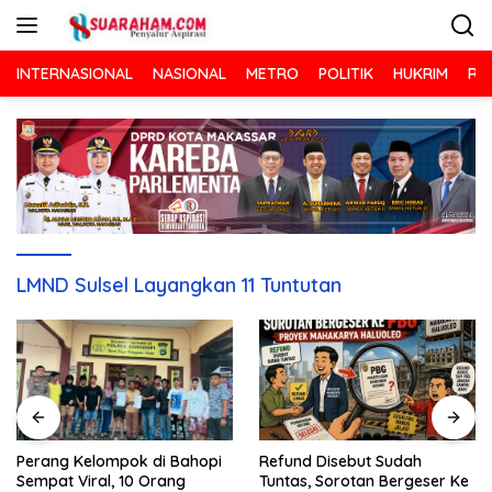
Langsung
ke
konten
INTERNASIONAL
NASIONAL
METRO
POLITIK
HUKRIM
RA
LMND Sulsel Layangkan 11 Tuntutan
Refund Disebut Sudah
Perang Kelompok di Bahopi
Tuntas, Sorotan Bergeser Ke
Sempat Viral, 10 Orang