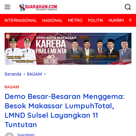
Langsung
ke
konten
INTERNASIONAL
NASIONAL
METRO
POLITIK
HUKRIM
RA
Beranda
RAGAM
RAGAM
Demo Besar-Besaran Menggema:
Besok Makassar LumpuhTotal,
LMND Sulsel Layangkan 11
Tuntutan
Suaraham