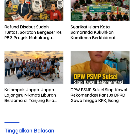
Refund Disebut Sudah
Syarikat Islam Kota
Tuntas, Sorotan Bergeser Ke
Samarinda Kukuhkan
PBG Proyek Mahakarya
Komitmen Berkhidmat
Haluoleo
Periode 2026–2031
Kelompok Jappa-Jappa
DPW PSMP Sulsel Siap Kawal
Lajangiru Nikmati Liburan
Rekomendasi Pansus DPRD
Bersama di Tanjung Bira
Gowa hingga KPK, Bang
Bulukumba
Moel: Jangan Ada yang
Kebal Hukum
Tinggalkan Balasan