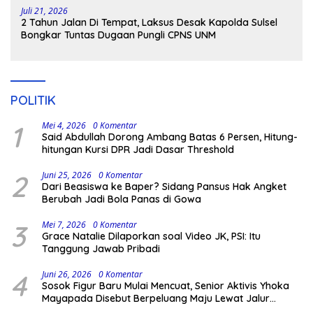
Juli 21, 2026
2 Tahun Jalan Di Tempat, Laksus Desak Kapolda Sulsel
Bongkar Tuntas Dugaan Pungli CPNS UNM
POLITIK
1
Mei 4, 2026
0 Komentar
Said Abdullah Dorong Ambang Batas 6 Persen, Hitung-
hitungan Kursi DPR Jadi Dasar Threshold
2
Juni 25, 2026
0 Komentar
Dari Beasiswa ke Baper? Sidang Pansus Hak Angket
Berubah Jadi Bola Panas di Gowa
3
Mei 7, 2026
0 Komentar
Grace Natalie Dilaporkan soal Video JK, PSI: Itu
Tanggung Jawab Pribadi
4
Juni 26, 2026
0 Komentar
Sosok Figur Baru Mulai Mencuat, Senior Aktivis Yhoka
Mayapada Disebut Berpeluang Maju Lewat Jalur
Independen pada Pilkada 2029