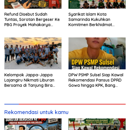
Refund Disebut Sudah
Syarikat Islam Kota
Tuntas, Sorotan Bergeser Ke
Samarinda Kukuhkan
PBG Proyek Mahakarya
Komitmen Berkhidmat
Haluoleo
Periode 2026–2031
Kelompok Jappa-Jappa
DPW PSMP Sulsel Siap Kawal
Lajangiru Nikmati Liburan
Rekomendasi Pansus DPRD
Bersama di Tanjung Bira
Gowa hingga KPK, Bang
Bulukumba
Moel: Jangan Ada yang
Kebal Hukum
Rekomendasi untuk kamu