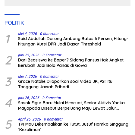
Pengamanan Polisi
POLITIK
1
Mei 4, 2026
0 Komentar
Said Abdullah Dorong Ambang Batas 6 Persen, Hitung-
hitungan Kursi DPR Jadi Dasar Threshold
2
Juni 25, 2026
0 Komentar
Dari Beasiswa ke Baper? Sidang Pansus Hak Angket
Berubah Jadi Bola Panas di Gowa
3
Mei 7, 2026
0 Komentar
Grace Natalie Dilaporkan soal Video JK, PSI: Itu
Tanggung Jawab Pribadi
4
Juni 26, 2026
0 Komentar
Sosok Figur Baru Mulai Mencuat, Senior Aktivis Yhoka
Mayapada Disebut Berpeluang Maju Lewat Jalur
Independen pada Pilkada 2029
5
April 25, 2026
0 Komentar
TPI Mau Dikembalikan ke Tutut, Jusuf Hamka Singgung
‘Kezaliman’