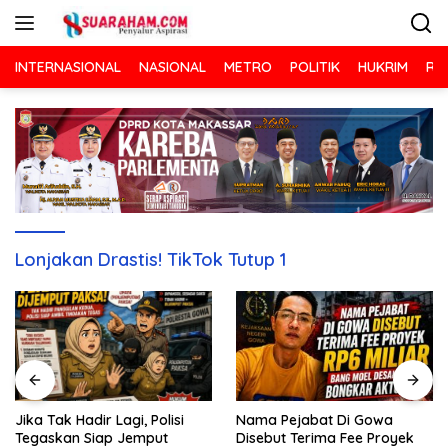
Langsung
ke
konten
INTERNASIONAL
NASIONAL
METRO
POLITIK
HUKRIM
RA
Lonjakan Drastis! TikTok Tutup 1
Nama Pejabat Di Gowa
Jika Tak Hadir Lagi, Polisi
Disebut Terima Fee Proyek
Tegaskan Siap Jemput