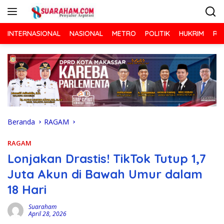
Langsung
ke
konten
INTERNASIONAL
NASIONAL
METRO
POLITIK
HUKRIM
RA
Beranda
RAGAM
RAGAM
Lonjakan Drastis! TikTok Tutup 1,7
Juta Akun di Bawah Umur dalam
18 Hari
Suaraham
April 28, 2026