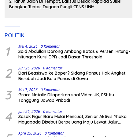
2 Tahun Jalan Di Tempat, Laksus Desak Kapolda Sulsel
Bongkar Tuntas Dugaan Pungli CPNS UNM
POLITIK
1
Mei 4, 2026
0 Komentar
Said Abdullah Dorong Ambang Batas 6 Persen, Hitung-
hitungan Kursi DPR Jadi Dasar Threshold
2
Juni 25, 2026
0 Komentar
Dari Beasiswa ke Baper? Sidang Pansus Hak Angket
Berubah Jadi Bola Panas di Gowa
3
Mei 7, 2026
0 Komentar
Grace Natalie Dilaporkan soal Video JK, PSI: Itu
Tanggung Jawab Pribadi
4
Juni 26, 2026
0 Komentar
Sosok Figur Baru Mulai Mencuat, Senior Aktivis Yhoka
Mayapada Disebut Berpeluang Maju Lewat Jalur
Independen pada Pilkada 2029
April 25, 2026
0 Komentar