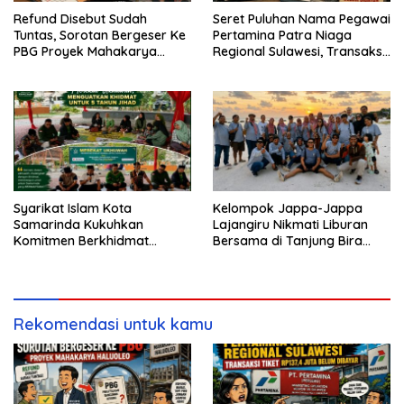
Refund Disebut Sudah
Seret Puluhan Nama Pegawai
Tuntas, Sorotan Bergeser Ke
Pertamina Patra Niaga
PBG Proyek Mahakarya
Regional Sulawesi, Transaksi
Haluoleo
Tiket Rp137,4 Juta Belum
Dibayar
Syarikat Islam Kota
Kelompok Jappa-Jappa
Samarinda Kukuhkan
Lajangiru Nikmati Liburan
Komitmen Berkhidmat
Bersama di Tanjung Bira
Periode 2026–2031
Bulukumba
Rekomendasi untuk kamu