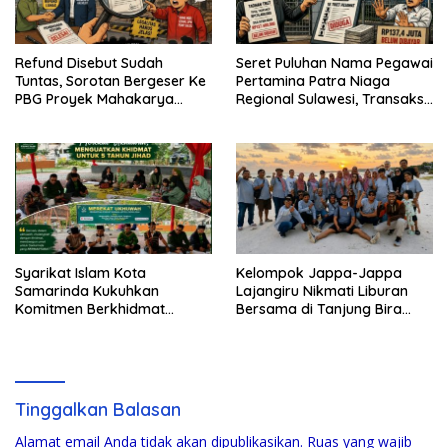
Refund Disebut Sudah
Seret Puluhan Nama Pegawai
Tuntas, Sorotan Bergeser Ke
Pertamina Patra Niaga
PBG Proyek Mahakarya
Regional Sulawesi, Transaksi
Haluoleo
Tiket Rp137,4 Juta Belum
Dibayar
Syarikat Islam Kota
Kelompok Jappa-Jappa
Samarinda Kukuhkan
Lajangiru Nikmati Liburan
Komitmen Berkhidmat
Bersama di Tanjung Bira
Periode 2026–2031
Bulukumba
Tinggalkan Balasan
Alamat email Anda tidak akan dipublikasikan.
Ruas yang wajib