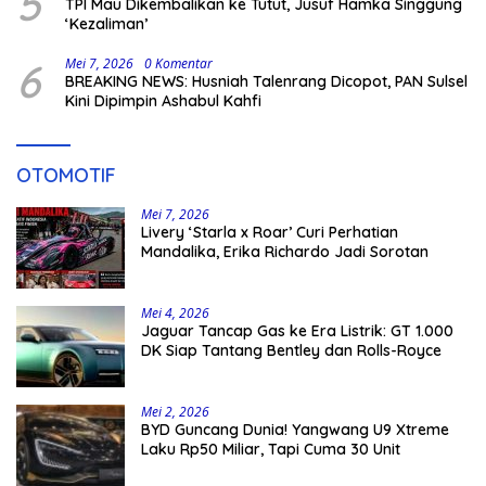
5
TPI Mau Dikembalikan ke Tutut, Jusuf Hamka Singgung
‘Kezaliman’
6
Mei 7, 2026
0 Komentar
BREAKING NEWS: Husniah Talenrang Dicopot, PAN Sulsel
Kini Dipimpin Ashabul Kahfi
OTOMOTIF
Mei 7, 2026
Livery ‘Starla x Roar’ Curi Perhatian
Mandalika, Erika Richardo Jadi Sorotan
Mei 4, 2026
Jaguar Tancap Gas ke Era Listrik: GT 1.000
DK Siap Tantang Bentley dan Rolls-Royce
Mei 2, 2026
BYD Guncang Dunia! Yangwang U9 Xtreme
Laku Rp50 Miliar, Tapi Cuma 30 Unit