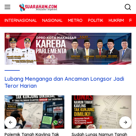
Langsung
ke
konten
INTERNASIONAL
NASIONAL
METRO
POLITIK
HUKRIM
RA
Lubang Menganga dan Ancaman Longsor Jadi
Teror Harian
Sudah Lunas Namun Tanah
Polemik Tanah Kavling Tak