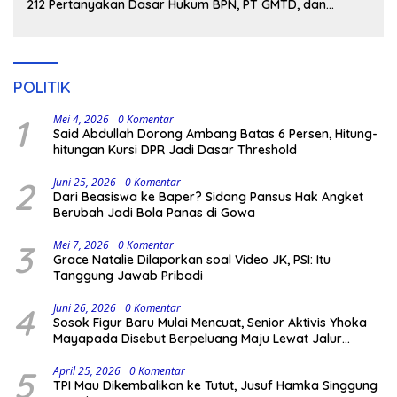
212 Pertanyakan Dasar Hukum BPN, PT GMTD, dan
Pengamanan Polisi
POLITIK
1
Mei 4, 2026
0 Komentar
Said Abdullah Dorong Ambang Batas 6 Persen, Hitung-
hitungan Kursi DPR Jadi Dasar Threshold
2
Juni 25, 2026
0 Komentar
Dari Beasiswa ke Baper? Sidang Pansus Hak Angket
Berubah Jadi Bola Panas di Gowa
3
Mei 7, 2026
0 Komentar
Grace Natalie Dilaporkan soal Video JK, PSI: Itu
Tanggung Jawab Pribadi
4
Juni 26, 2026
0 Komentar
Sosok Figur Baru Mulai Mencuat, Senior Aktivis Yhoka
Mayapada Disebut Berpeluang Maju Lewat Jalur
Independen pada Pilkada 2029
5
April 25, 2026
0 Komentar
TPI Mau Dikembalikan ke Tutut, Jusuf Hamka Singgung