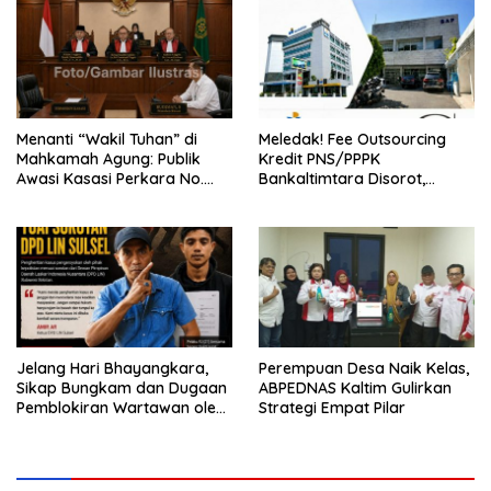
Menanti “Wakil Tuhan” di
Meledak! Fee Outsourcing
Mahkamah Agung: Publik
Kredit PNS/PPPK
Awasi Kasasi Perkara No.
Bankaltimtara Disorot,
3297/K/PDT/2026, Akankah
Nilainya Diduga Tembus
Keadilan Menjawab?
Rp162 Miliar
Jelang Hari Bhayangkara,
Perempuan Desa Naik Kelas,
Sikap Bungkam dan Dugaan
ABPEDNAS Kaltim Gulirkan
Pemblokiran Wartawan oleh
Strategi Empat Pilar
Oknum Kanit Polsek
Bantimurung Dinilai Cederai
Marwah Polri