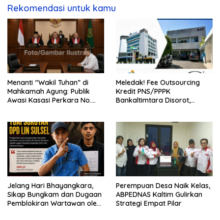
Rekomendasi untuk kamu
Menanti “Wakil Tuhan” di
Meledak! Fee Outsourcing
Mahkamah Agung: Publik
Kredit PNS/PPPK
Awasi Kasasi Perkara No.
Bankaltimtara Disorot,
3297/K/PDT/2026, Akankah
Nilainya Diduga Tembus
Keadilan Menjawab?
Rp162 Miliar
Jelang Hari Bhayangkara,
Perempuan Desa Naik Kelas,
Sikap Bungkam dan Dugaan
ABPEDNAS Kaltim Gulirkan
Pemblokiran Wartawan oleh
Strategi Empat Pilar
Oknum Kanit Polsek