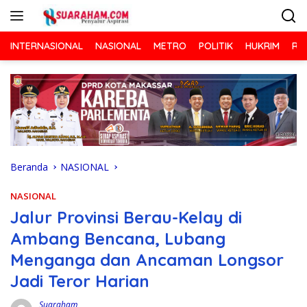
Langsung
ke
konten
INTERNASIONAL
NASIONAL
METRO
POLITIK
HUKRIM
RA
Beranda
NASIONAL
NASIONAL
Jalur Provinsi Berau-Kelay di
Ambang Bencana, Lubang
Menganga dan Ancaman Longsor
Jadi Teror Harian
Suaraham