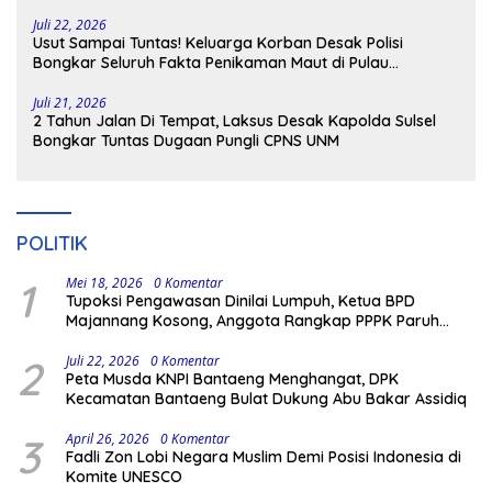
Pengamanan Polisi
Juli 22, 2026
Usut Sampai Tuntas! Keluarga Korban Desak Polisi
Bongkar Seluruh Fakta Penikaman Maut di Pulau
Kodingareng
Juli 21, 2026
2 Tahun Jalan Di Tempat, Laksus Desak Kapolda Sulsel
Bongkar Tuntas Dugaan Pungli CPNS UNM
POLITIK
1
Mei 18, 2026
0 Komentar
Tupoksi Pengawasan Dinilai Lumpuh, Ketua BPD
Majannang Kosong, Anggota Rangkap PPPK Paruh
Waktu
2
Juli 22, 2026
0 Komentar
Peta Musda KNPI Bantaeng Menghangat, DPK
Kecamatan Bantaeng Bulat Dukung Abu Bakar Assidiq
3
April 26, 2026
0 Komentar
Fadli Zon Lobi Negara Muslim Demi Posisi Indonesia di
Komite UNESCO