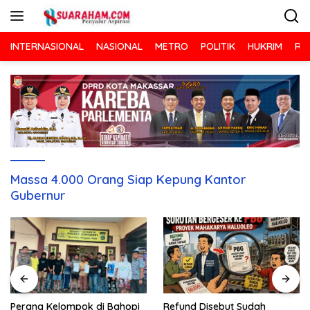
Langsung
ke
konten
INTERNASIONAL
NASIONAL
METRO
POLITIK
HUKRIM
RA
Massa 4.000 Orang Siap Kepung Kantor
Gubernur
Refund Disebut Sudah
Perang Kelompok di Bahopi