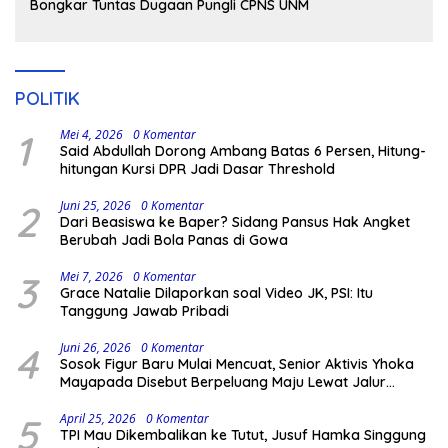
Bongkar Tuntas Dugaan Pungli CPNS UNM
POLITIK
1
Mei 4, 2026
0 Komentar
Said Abdullah Dorong Ambang Batas 6 Persen, Hitung-
hitungan Kursi DPR Jadi Dasar Threshold
2
Juni 25, 2026
0 Komentar
Dari Beasiswa ke Baper? Sidang Pansus Hak Angket
Berubah Jadi Bola Panas di Gowa
3
Mei 7, 2026
0 Komentar
Grace Natalie Dilaporkan soal Video JK, PSI: Itu
Tanggung Jawab Pribadi
4
Juni 26, 2026
0 Komentar
Sosok Figur Baru Mulai Mencuat, Senior Aktivis Yhoka
Mayapada Disebut Berpeluang Maju Lewat Jalur
Independen pada Pilkada 2029
5
April 25, 2026
0 Komentar
TPI Mau Dikembalikan ke Tutut, Jusuf Hamka Singgung