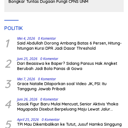
Bongkar Tuntas Dugaan Pungli CPNS UNM
POLITIK
1
Mei 4, 2026
0 Komentar
Said Abdullah Dorong Ambang Batas 6 Persen, Hitung-
hitungan Kursi DPR Jadi Dasar Threshold
2
Juni 25, 2026
0 Komentar
Dari Beasiswa ke Baper? Sidang Pansus Hak Angket
Berubah Jadi Bola Panas di Gowa
3
Mei 7, 2026
0 Komentar
Grace Natalie Dilaporkan soal Video JK, PSI: Itu
Tanggung Jawab Pribadi
4
Juni 26, 2026
0 Komentar
Sosok Figur Baru Mulai Mencuat, Senior Aktivis Yhoka
Mayapada Disebut Berpeluang Maju Lewat Jalur
Independen pada Pilkada 2029
5
April 25, 2026
0 Komentar
TPI Mau Dikembalikan ke Tutut, Jusuf Hamka Singgung