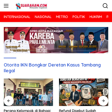
Langsung
ke
konten
INTERNASIONAL
NASIONAL
METRO
POLITIK
HUKRIM
RA
Otorita IKN Bongkar Deretan Kasus Tambang
Ilegal
Refund Disebut Sudah
Perang Kelompok di Bahopi