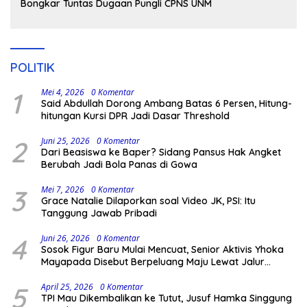
Bongkar Tuntas Dugaan Pungli CPNS UNM
POLITIK
1
Mei 4, 2026
0 Komentar
Said Abdullah Dorong Ambang Batas 6 Persen, Hitung-
hitungan Kursi DPR Jadi Dasar Threshold
2
Juni 25, 2026
0 Komentar
Dari Beasiswa ke Baper? Sidang Pansus Hak Angket
Berubah Jadi Bola Panas di Gowa
3
Mei 7, 2026
0 Komentar
Grace Natalie Dilaporkan soal Video JK, PSI: Itu
Tanggung Jawab Pribadi
4
Juni 26, 2026
0 Komentar
Sosok Figur Baru Mulai Mencuat, Senior Aktivis Yhoka
Mayapada Disebut Berpeluang Maju Lewat Jalur
Independen pada Pilkada 2029
5
April 25, 2026
0 Komentar
TPI Mau Dikembalikan ke Tutut, Jusuf Hamka Singgung