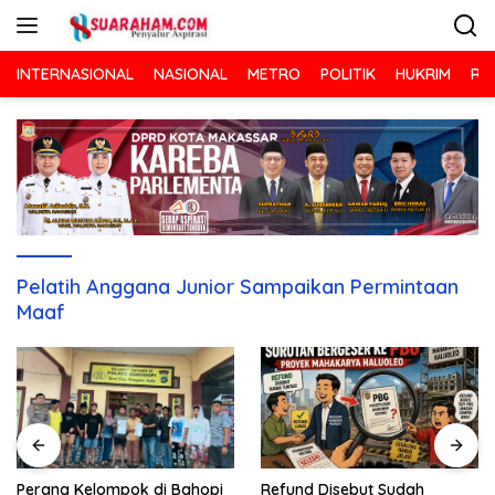
Langsung
ke
konten
INTERNASIONAL
NASIONAL
METRO
POLITIK
HUKRIM
RA
Pelatih Anggana Junior Sampaikan Permintaan
Maaf
Refund Disebut Sudah
Perang Kelompok di Bahopi