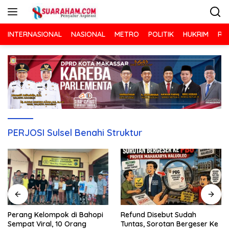
Langsung
ke
konten
INTERNASIONAL
NASIONAL
METRO
POLITIK
HUKRIM
RA
PERJOSI Sulsel Benahi Struktur
Refund Disebut Sudah
Perang Kelompok di Bahopi
Tuntas, Sorotan Bergeser Ke
Sempat Viral, 10 Orang