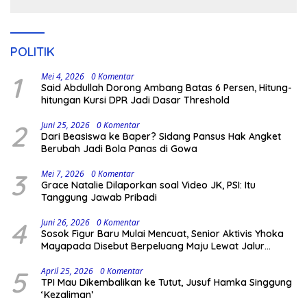
POLITIK
1
Mei 4, 2026
0 Komentar
Said Abdullah Dorong Ambang Batas 6 Persen, Hitung-
hitungan Kursi DPR Jadi Dasar Threshold
2
Juni 25, 2026
0 Komentar
Dari Beasiswa ke Baper? Sidang Pansus Hak Angket
Berubah Jadi Bola Panas di Gowa
3
Mei 7, 2026
0 Komentar
Grace Natalie Dilaporkan soal Video JK, PSI: Itu
Tanggung Jawab Pribadi
4
Juni 26, 2026
0 Komentar
Sosok Figur Baru Mulai Mencuat, Senior Aktivis Yhoka
Mayapada Disebut Berpeluang Maju Lewat Jalur
Independen pada Pilkada 2029
5
April 25, 2026
0 Komentar
TPI Mau Dikembalikan ke Tutut, Jusuf Hamka Singgung
‘Kezaliman’