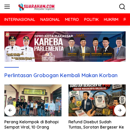
Langsung
ke
konten
INTERNASIONAL
NASIONAL
METRO
POLITIK
HUKRIM
RA
Perlintasan Grobogan Kembali Makan Korban
Refund Disebut Sudah
Perang Kelompok di Bahopi
Tuntas, Sorotan Bergeser Ke
Sempat Viral, 10 Orang