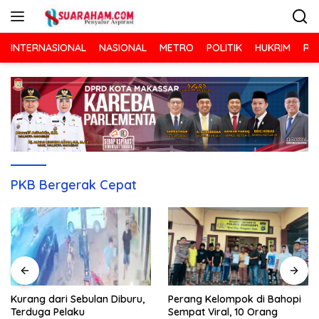
Langsung
ke
konten
INTERNASIONAL
NASIONAL
METRO
POLITIK
HUKRIM
RA
PKB Bergerak Cepat
Kurang dari Sebulan Diburu,
Perang Kelompok di Bahopi
Terduga Pelaku
Sempat Viral, 10 Orang