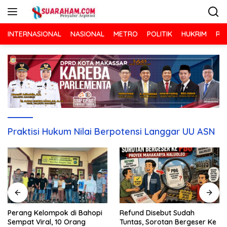
Langsung
ke
konten
INTERNASIONAL
NASIONAL
METRO
POLITIK
HUKRIM
RA
Praktisi Hukum Nilai Berpotensi Langgar UU ASN
Refund Disebut Sudah
Perang Kelompok di Bahopi
Tuntas, Sorotan Bergeser Ke
Sempat Viral, 10 Orang