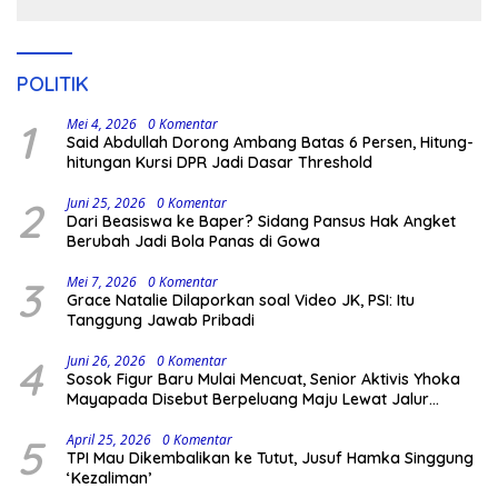
POLITIK
1
Mei 4, 2026
0 Komentar
Said Abdullah Dorong Ambang Batas 6 Persen, Hitung-
hitungan Kursi DPR Jadi Dasar Threshold
2
Juni 25, 2026
0 Komentar
Dari Beasiswa ke Baper? Sidang Pansus Hak Angket
Berubah Jadi Bola Panas di Gowa
3
Mei 7, 2026
0 Komentar
Grace Natalie Dilaporkan soal Video JK, PSI: Itu
Tanggung Jawab Pribadi
4
Juni 26, 2026
0 Komentar
Sosok Figur Baru Mulai Mencuat, Senior Aktivis Yhoka
Mayapada Disebut Berpeluang Maju Lewat Jalur
Independen pada Pilkada 2029
5
April 25, 2026
0 Komentar
TPI Mau Dikembalikan ke Tutut, Jusuf Hamka Singgung
‘Kezaliman’