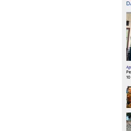
D
Ag
Pe
10