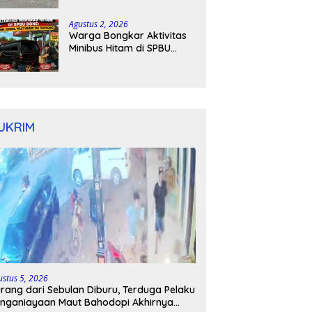
Kapolres Bone Turun
Tangan
Agustus 2, 2026
Warga Bongkar Aktivitas
Minibus Hitam di SPBU
Bone: Bawa Jeriken, Pelat
Nomor Tak Terpasang
UKRIM
ustus 5, 2026
rang dari Sebulan Diburu, Terduga Pelaku
nganiayaan Maut Bahodopi Akhirnya