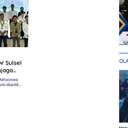
OL
W Sulsel
njaga
Mahasiswa
mi dilantik…