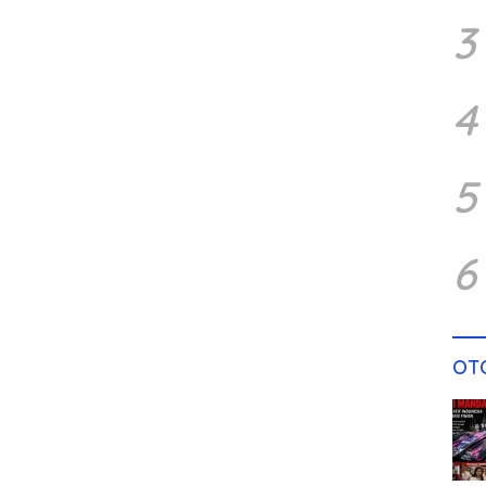
3
4
5
6
OT