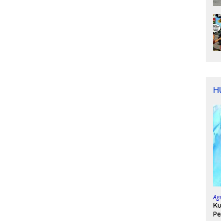
H
Ag
Ku
Pe