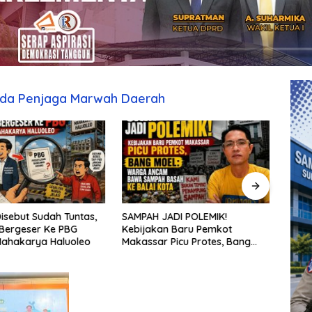
arda Penjaga Marwah Daerah
isebut Sudah Tuntas,
SAMPAH JADI POLEMIK!
Penat
Bergeser Ke PBG
Kebijakan Baru Pemkot
aksel
Mahakarya Haluoleo
Makassar Picu Protes, Bang
sekol
Moel: Warga Ancam Bawa
kepu
Sampah Basah ke Balai Kota