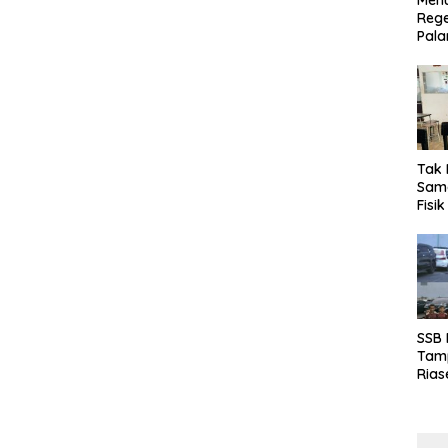
Menu
Rege
Pala
Tak 
Sama
Fisi
Emas
Kalt
SSB
Tamp
Rias
Boro
10 d