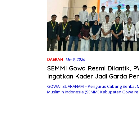
DAERAH
Mei 9, 2026
SEMMI Gowa Resmi Dilantik, P
Ingatkan Kader Jadi Garda Pe
Marwah Daerah
GOWA I SUARAHAM – Pengurus Cabang Serikat 
Muslimin Indonesia (SEMMI) Kabupaten Gowa res