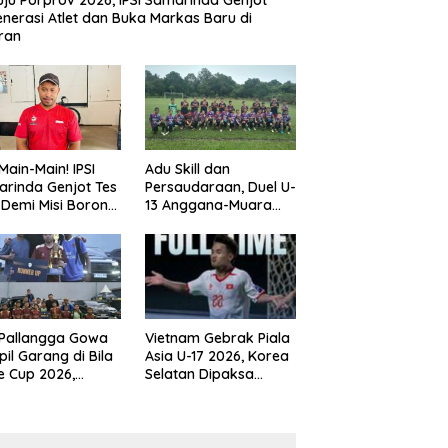
ju Porprov 2026, IPSI Samarinda Genjot
nerasi Atlet dan Buka Markas Baru di
ran
Main-Main! IPSI
Adu Skill dan
rinda Genjot Tes
Persaudaraan, Duel U-
k Demi Misi Borong
13 Anggana-Muara
 di Porprov
Badak Berlangsung
im 2026
Meriah
 Pallangga Gowa
Vietnam Gebrak Piala
il Garang di Bila
Asia U-17 2026, Korea
e Cup 2026,
Selatan Dipaksa
ng Runner-up U-
Tertunduk
an U-12