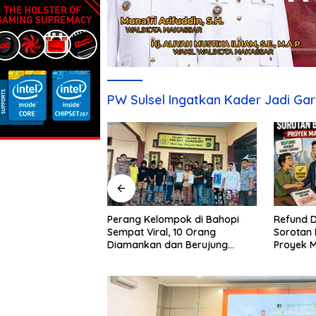
PW Sulsel Ingatkan Kader Jadi G
Refund D
Sebulan Diburu,
Perang Kelompok di Bahopi
Sorotan 
aku Penganiayaan
Sempat Viral, 10 Orang
Proyek 
pi Akhirnya
Diamankan dan Berujung
Damai