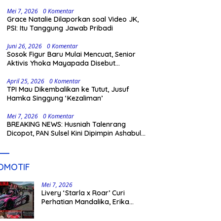
Gowa
Mei 7, 2026
0 Komentar
Grace Natalie Dilaporkan soal Video JK,
PSI: Itu Tanggung Jawab Pribadi
Juni 26, 2026
0 Komentar
Sosok Figur Baru Mulai Mencuat, Senior
Aktivis Yhoka Mayapada Disebut
Berpeluang Maju Lewat Jalur Independen
pada Pilkada 2029
April 25, 2026
0 Komentar
TPI Mau Dikembalikan ke Tutut, Jusuf
Hamka Singgung ‘Kezaliman’
Mei 7, 2026
0 Komentar
BREAKING NEWS: Husniah Talenrang
Dicopot, PAN Sulsel Kini Dipimpin Ashabul
Kahfi
OMOTIF
Mei 7, 2026
Livery ‘Starla x Roar’ Curi
Perhatian Mandalika, Erika
Richardo Jadi Sorotan