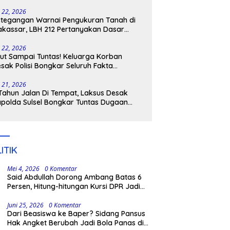
tangkap
i 22, 2026
tegangan Warnai Pengukuran Tanah di
kassar, LBH 212 Pertanyakan Dasar
ukum BPN, PT GMTD, dan Pengamanan
lisi
i 22, 2026
ut Sampai Tuntas! Keluarga Korban
sak Polisi Bongkar Seluruh Fakta
nikaman Maut di Pulau Kodingareng
i 21, 2026
Tahun Jalan Di Tempat, Laksus Desak
polda Sulsel Bongkar Tuntas Dugaan
ngli CPNS UNM
ITIK
Mei 4, 2026
0 Komentar
Said Abdullah Dorong Ambang Batas 6
Persen, Hitung-hitungan Kursi DPR Jadi
Dasar Threshold
Juni 25, 2026
0 Komentar
Dari Beasiswa ke Baper? Sidang Pansus
Hak Angket Berubah Jadi Bola Panas di