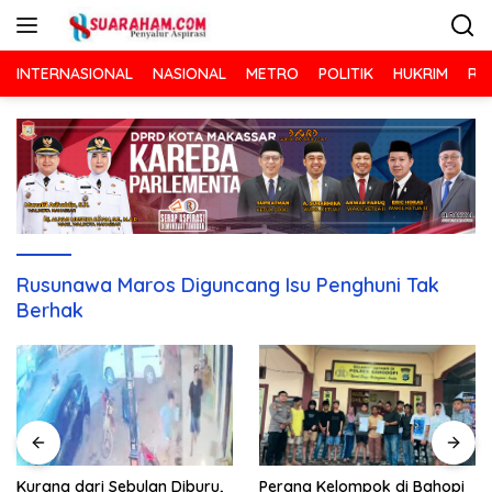
Langsung
ke
konten
INTERNASIONAL
NASIONAL
METRO
POLITIK
HUKRIM
RA
Rusunawa Maros Diguncang Isu Penghuni Tak
Berhak
Kurang dari Sebulan Diburu,
Perang Kelompok di Bahopi