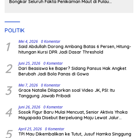
Bongkar Seluruh Fakta Penikaman Maut di Pulau
Kodingareng
POLITIK
1
Mei 4, 2026
0 Komentar
Said Abdullah Dorong Ambang Batas 6 Persen, Hitung-
hitungan Kursi DPR Jadi Dasar Threshold
2
Juni 25, 2026
0 Komentar
Dari Beasiswa ke Baper? Sidang Pansus Hak Angket
Berubah Jadi Bola Panas di Gowa
3
Mei 7, 2026
0 Komentar
Grace Natalie Dilaporkan soal Video JK, PSI: Itu
Tanggung Jawab Pribadi
4
Juni 26, 2026
0 Komentar
Sosok Figur Baru Mulai Mencuat, Senior Aktivis Yhoka
Mayapada Disebut Berpeluang Maju Lewat Jalur
Independen pada Pilkada 2029
5
April 25, 2026
0 Komentar
TPI Mau Dikembalikan ke Tutut, Jusuf Hamka Singgung