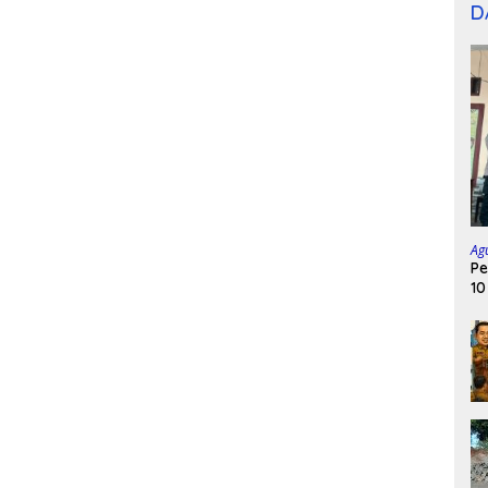
D
Ag
Pe
10