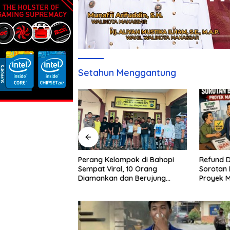
Setahun Menggantung
Refund D
Sebulan Diburu,
Perang Kelompok di Bahopi
Sorotan 
aku Penganiayaan
Sempat Viral, 10 Orang
Proyek 
pi Akhirnya
Diamankan dan Berujung
Damai