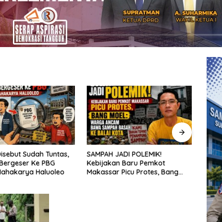
isebut Sudah Tuntas,
SAMPAH JADI POLEMIK!
Penat
Bergeser Ke PBG
Kebijakan Baru Pemkot
aksel
Mahakarya Haluoleo
Makassar Picu Protes, Bang
sekol
Moel: Warga Ancam Bawa
kepu
Sampah Basah ke Balai Kota