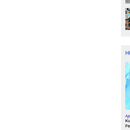
H
Ag
Ku
Pe