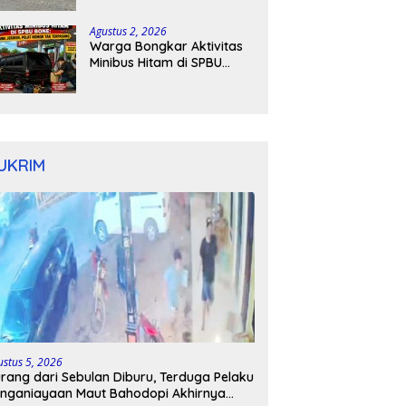
Kapolres Bone Turun
Tangan
Agustus 2, 2026
Warga Bongkar Aktivitas
Minibus Hitam di SPBU
Bone: Bawa Jeriken, Pelat
Nomor Tak Terpasang
UKRIM
ustus 5, 2026
rang dari Sebulan Diburu, Terduga Pelaku
nganiayaan Maut Bahodopi Akhirnya