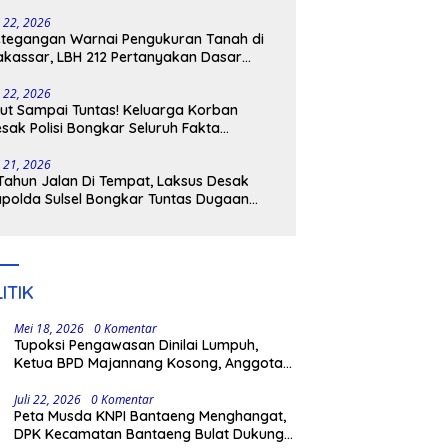
tangkap
i 22, 2026
tegangan Warnai Pengukuran Tanah di
kassar, LBH 212 Pertanyakan Dasar
ukum BPN, PT GMTD, dan Pengamanan
lisi
i 22, 2026
ut Sampai Tuntas! Keluarga Korban
sak Polisi Bongkar Seluruh Fakta
nikaman Maut di Pulau Kodingareng
i 21, 2026
Tahun Jalan Di Tempat, Laksus Desak
polda Sulsel Bongkar Tuntas Dugaan
ngli CPNS UNM
ITIK
Mei 18, 2026
0 Komentar
Tupoksi Pengawasan Dinilai Lumpuh,
Ketua BPD Majannang Kosong, Anggota
Rangkap PPPK Paruh Waktu
Juli 22, 2026
0 Komentar
Peta Musda KNPI Bantaeng Menghangat,
DPK Kecamatan Bantaeng Bulat Dukung