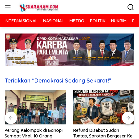
Langsung
ke
konten
INTERNASIONAL
NASIONAL
METRO
POLITIK
HUKRIM
RA
Teriakkan “Demokrasi Sedang Sekarat!”
Refund Disebut Sudah
Perang Kelompok di Bahopi
Tuntas, Sorotan Bergeser Ke
Sempat Viral, 10 Orang