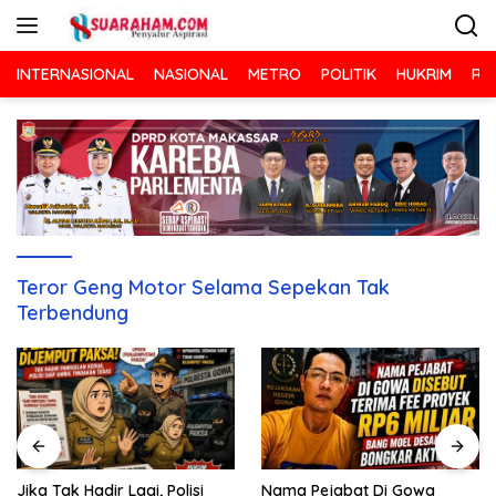
Langsung
ke
konten
INTERNASIONAL
NASIONAL
METRO
POLITIK
HUKRIM
RA
Teror Geng Motor Selama Sepekan Tak
Terbendung
Nama Pejabat Di Gowa
Jika Tak Hadir Lagi, Polisi