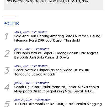
212 Pertanyakan Dasar Hukum BPN, PT GMTD, dan
Pengamanan Polisi
POLITIK
1
Mei 4, 2026
0 Komentar
Said Abdullah Dorong Ambang Batas 6 Persen, Hitung-
hitungan Kursi DPR Jadi Dasar Threshold
2
Juni 25, 2026
0 Komentar
Dari Beasiswa ke Baper? Sidang Pansus Hak Angket
Berubah Jadi Bola Panas di Gowa
3
Mei 7, 2026
0 Komentar
Grace Natalie Dilaporkan soal Video JK, PSI: Itu
Tanggung Jawab Pribadi
4
Juni 26, 2026
0 Komentar
Sosok Figur Baru Mulai Mencuat, Senior Aktivis Yhoka
Mayapada Disebut Berpeluang Maju Lewat Jalur
Independen pada Pilkada 2029
5
April 25, 2026
0 Komentar
TPI Mau Dikembalikan ke Tutut, Jusuf Hamka Singgung