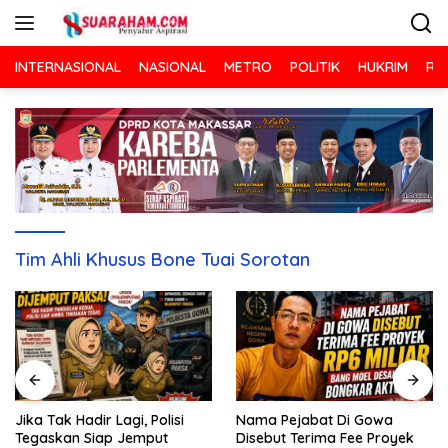
Langsung
ke
konten
INTERNASIONAL
NASIONAL
METRO
POLITIK
HUKRIM
RA
Tim Ahli Khusus Bone Tuai Sorotan
Nama Pejabat Di Gowa
Jika Tak Hadir Lagi, Polisi
Disebut Terima Fee Proyek
Tegaskan Siap Jemput