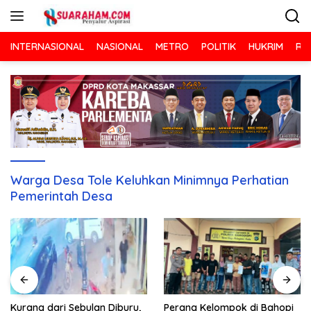
Langsung
ke
konten
INTERNASIONAL
NASIONAL
METRO
POLITIK
HUKRIM
RA
Warga Desa Tole Keluhkan Minimnya Perhatian
Pemerintah Desa
Kurang dari Sebulan Diburu,
Perang Kelompok di Bahopi