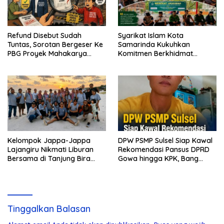
Refund Disebut Sudah
Syarikat Islam Kota
Tuntas, Sorotan Bergeser Ke
Samarinda Kukuhkan
PBG Proyek Mahakarya
Komitmen Berkhidmat
Haluoleo
Periode 2026–2031
Kelompok Jappa-Jappa
DPW PSMP Sulsel Siap Kawal
Lajangiru Nikmati Liburan
Rekomendasi Pansus DPRD
Bersama di Tanjung Bira
Gowa hingga KPK, Bang
Bulukumba
Moel: Jangan Ada yang
Kebal Hukum
Tinggalkan Balasan