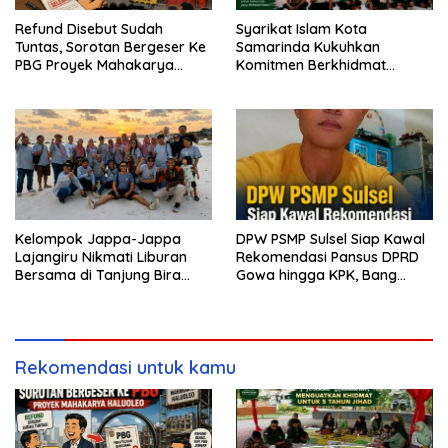
Refund Disebut Sudah
Syarikat Islam Kota
Tuntas, Sorotan Bergeser Ke
Samarinda Kukuhkan
PBG Proyek Mahakarya
Komitmen Berkhidmat
Haluoleo
Periode 2026–2031
Kelompok Jappa-Jappa
DPW PSMP Sulsel Siap Kawal
Lajangiru Nikmati Liburan
Rekomendasi Pansus DPRD
Bersama di Tanjung Bira
Gowa hingga KPK, Bang
Bulukumba
Moel: Jangan Ada yang
Kebal Hukum
Rekomendasi untuk kamu