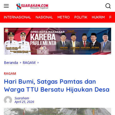
Langsung
ke
konten
INTERNASIONAL
NASIONAL
METRO
POLITIK
HUKRIM
RA
Beranda
RAGAM
RAGAM
Hari Bumi, Satgas Pamtas dan
Warga TTU Bersatu Hijaukan Desa
Suaraham
April 25, 2026