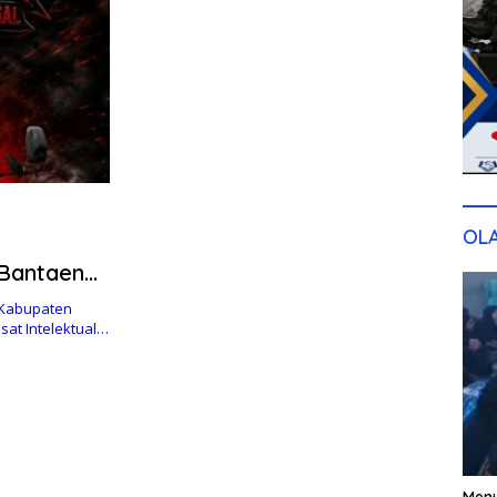
OL
Bantaeng,
Balik
 Kabupaten
sat Intelektual…