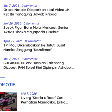
Gowa
Mei 7, 2026
0 Komentar
Grace Natalie Dilaporkan soal Video JK,
PSI: Itu Tanggung Jawab Pribadi
Juni 26, 2026
0 Komentar
Sosok Figur Baru Mulai Mencuat, Senior
Aktivis Yhoka Mayapada Disebut
Berpeluang Maju Lewat Jalur Independen
pada Pilkada 2029
April 25, 2026
0 Komentar
TPI Mau Dikembalikan ke Tutut, Jusuf
Hamka Singgung ‘Kezaliman’
Mei 7, 2026
0 Komentar
BREAKING NEWS: Husniah Talenrang
Dicopot, PAN Sulsel Kini Dipimpin Ashabul
Kahfi
OMOTIF
Mei 7, 2026
Livery ‘Starla x Roar’ Curi
Perhatian Mandalika, Erika
Richardo Jadi Sorotan