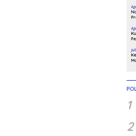
Ta
Ag
Na
Pr
Bo
Ag
Ku
Pe
Di
Jul
Ke
Ma
H
Po
POL
1
2