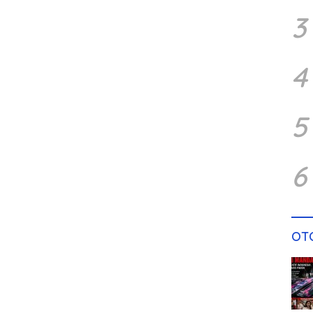
3
4
5
6
OT