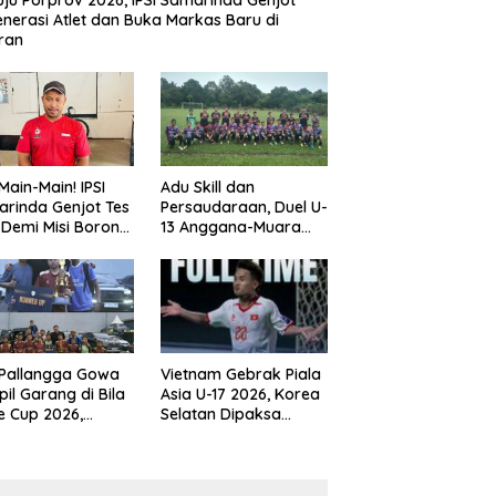
ju Porprov 2026, IPSI Samarinda Genjot
nerasi Atlet dan Buka Markas Baru di
ran
Main-Main! IPSI
Adu Skill dan
rinda Genjot Tes
Persaudaraan, Duel U-
k Demi Misi Borong
13 Anggana-Muara
 di Porprov
Badak Berlangsung
im 2026
Meriah
 Pallangga Gowa
Vietnam Gebrak Piala
il Garang di Bila
Asia U-17 2026, Korea
e Cup 2026,
Selatan Dipaksa
ng Runner-up U-
Tertunduk
an U-12