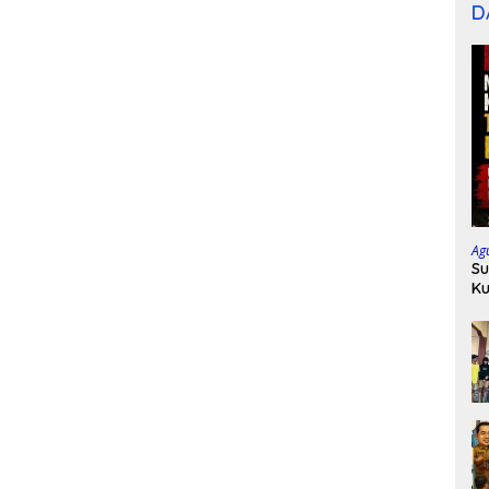
D
Ag
Su
Ku
P