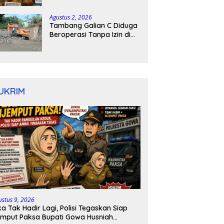
kepulauan tanimbar
Agustus 2, 2026
Tambang Galian C Diduga
Beroperasi Tanpa Izin di
Patimpeng, Warga Desak
Kapolres Bone Turun
Tangan
UKRIM
ustus 9, 2026
ka Tak Hadir Lagi, Polisi Tegaskan Siap
mput Paksa Bupati Gowa Husniah