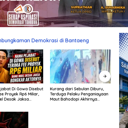
embungkaman Demokrasi di Bantaeng
jabat Di Gowa Disebut
Kurang dari Sebulan Diburu,
Pera
ee Proyek Rp6 Miliar,
Terduga Pelaku Penganiayaan
Sempa
el Desak Jaksa
Maut Bahodopi Akhirnya
Diam
 Aktornya
Ditangkap
Dama