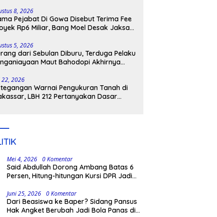
lenrang
ustus 8, 2026
ma Pejabat Di Gowa Disebut Terima Fee
oyek Rp6 Miliar, Bang Moel Desak Jaksa
ngkar Aktornya
ustus 5, 2026
rang dari Sebulan Diburu, Terduga Pelaku
nganiayaan Maut Bahodopi Akhirnya
tangkap
i 22, 2026
tegangan Warnai Pengukuran Tanah di
kassar, LBH 212 Pertanyakan Dasar
ukum BPN, PT GMTD, dan Pengamanan
lisi
ITIK
Mei 4, 2026
0 Komentar
Said Abdullah Dorong Ambang Batas 6
Persen, Hitung-hitungan Kursi DPR Jadi
Dasar Threshold
Juni 25, 2026
0 Komentar
Dari Beasiswa ke Baper? Sidang Pansus
Hak Angket Berubah Jadi Bola Panas di