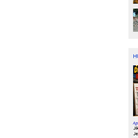
H
Ag
Ji
Je