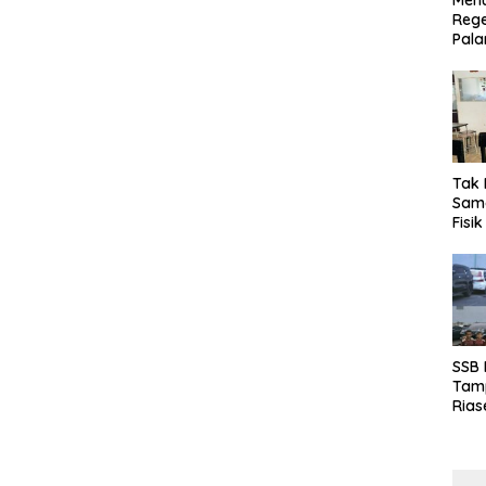
Menu
Rege
Pala
Tak 
Sama
Fisi
Emas
Kalt
SSB
Tamp
Rias
Boro
10 d