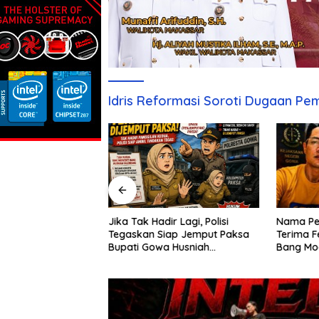
Idris Reformasi Soroti Dugaan P
Nama Pe
s Namun Tanah
Jika Tak Hadir Lagi, Polisi
Terima F
Kunjung Dimiliki,
Tegaskan Siap Jemput Paksa
Bang Mo
esak Pengembang
Bupati Gowa Husniah
Bongkar
g Jawab
Talenrang