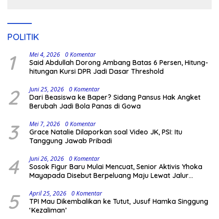
POLITIK
1
Mei 4, 2026
0 Komentar
Said Abdullah Dorong Ambang Batas 6 Persen, Hitung-
hitungan Kursi DPR Jadi Dasar Threshold
2
Juni 25, 2026
0 Komentar
Dari Beasiswa ke Baper? Sidang Pansus Hak Angket
Berubah Jadi Bola Panas di Gowa
3
Mei 7, 2026
0 Komentar
Grace Natalie Dilaporkan soal Video JK, PSI: Itu
Tanggung Jawab Pribadi
4
Juni 26, 2026
0 Komentar
Sosok Figur Baru Mulai Mencuat, Senior Aktivis Yhoka
Mayapada Disebut Berpeluang Maju Lewat Jalur
Independen pada Pilkada 2029
5
April 25, 2026
0 Komentar
TPI Mau Dikembalikan ke Tutut, Jusuf Hamka Singgung
‘Kezaliman’