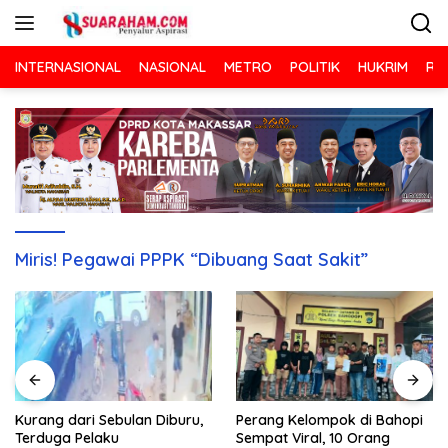
Langsung
ke
konten
INTERNASIONAL
NASIONAL
METRO
POLITIK
HUKRIM
RA
Miris! Pegawai PPPK “Dibuang Saat Sakit”
Kurang dari Sebulan Diburu,
Perang Kelompok di Bahopi
Terduga Pelaku
Sempat Viral, 10 Orang