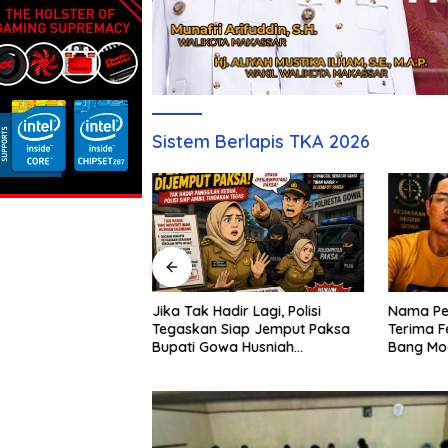
Sistem Berlapis TKA 2026
Nama Pe
s Namun Tanah
Jika Tak Hadir Lagi, Polisi
Terima F
Kunjung Dimiliki,
Tegaskan Siap Jemput Paksa
Bang Mo
esak Pengembang
Bupati Gowa Husniah
Bongkar
g Jawab
Talenrang