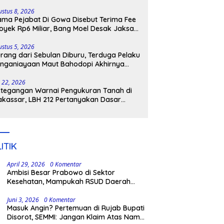
lenrang
ustus 8, 2026
ma Pejabat Di Gowa Disebut Terima Fee
oyek Rp6 Miliar, Bang Moel Desak Jaksa
ngkar Aktornya
ustus 5, 2026
rang dari Sebulan Diburu, Terduga Pelaku
nganiayaan Maut Bahodopi Akhirnya
tangkap
i 22, 2026
tegangan Warnai Pengukuran Tanah di
kassar, LBH 212 Pertanyakan Dasar
ukum BPN, PT GMTD, dan Pengamanan
lisi
ITIK
April 29, 2026
0 Komentar
Ambisi Besar Prabowo di Sektor
Kesehatan, Mampukah RSUD Daerah
Berbenah?
Juni 3, 2026
0 Komentar
Masuk Angin? Pertemuan di Rujab Bupati
Disorot, SEMMI: Jangan Klaim Atas Nama