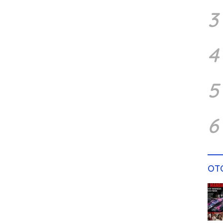
3
4
5
6
OT