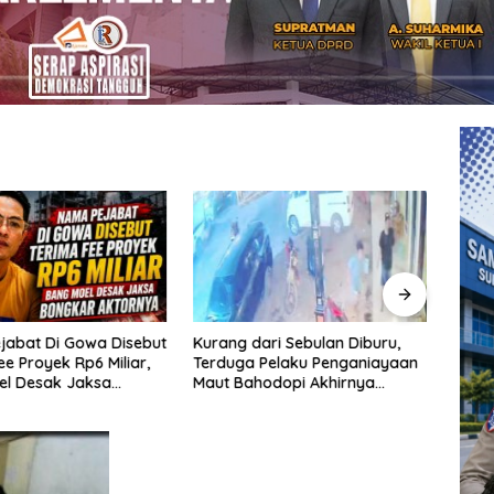
jabat Di Gowa Disebut
Kurang dari Sebulan Diburu,
Pera
ee Proyek Rp6 Miliar,
Terduga Pelaku Penganiayaan
Sempa
el Desak Jaksa
Maut Bahodopi Akhirnya
Diam
 Aktornya
Ditangkap
Dama