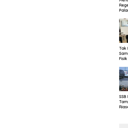
Menu
Rege
Pala
Tak 
Sama
Fisi
Emas
Kalt
SSB
Tamp
Rias
Boro
10 d