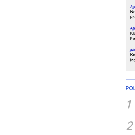
Ta
Ag
Na
Pr
Bo
Ag
Ku
Pe
Di
Jul
Ke
Ma
H
Po
POL
1
2