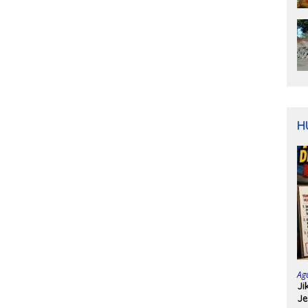
H
Ag
Ji
Je