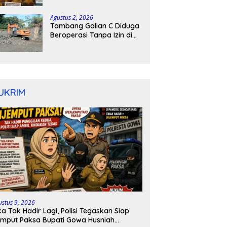
kepulauan tanimbar
Agustus 2, 2026
Tambang Galian C Diduga
Beroperasi Tanpa Izin di
Patimpeng, Warga Desak
Kapolres Bone Turun
Tangan
UKRIM
ustus 9, 2026
ka Tak Hadir Lagi, Polisi Tegaskan Siap
mput Paksa Bupati Gowa Husniah