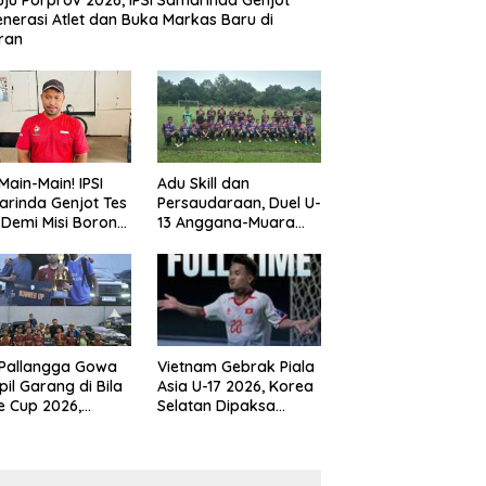
ju Porprov 2026, IPSI Samarinda Genjot
nerasi Atlet dan Buka Markas Baru di
ran
Main-Main! IPSI
Adu Skill dan
rinda Genjot Tes
Persaudaraan, Duel U-
k Demi Misi Borong
13 Anggana-Muara
 di Porprov
Badak Berlangsung
im 2026
Meriah
 Pallangga Gowa
Vietnam Gebrak Piala
il Garang di Bila
Asia U-17 2026, Korea
e Cup 2026,
Selatan Dipaksa
ng Runner-up U-
Tertunduk
an U-12