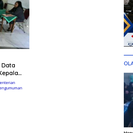
OL
i Data
Kepala
enterian
 pengumuman