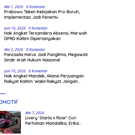
Aliansi Appakatau!
Mei 1, 2026
0 Komentar
Prabowo Teken Kebijakan Pro-Buruh,
Implementasi Jadi Penentu
Juni 10, 2026
0 Komentar
Hak Angket Tersandera Absensi, Marwah
DPRD Kaltim Dipertanyakan
Mei 2, 2026
0 Komentar
Pancasila Harus Jadi Panglima, Megawati
Sindir Arah Hukum Nasional
Juni 10, 2026
0 Komentar
Hak Angket Mandek, Aliansi Perjuangan
Rakyat Kaltim: Wakil Rakyat Jangan
Khianati Amanah Publik
OMOTIF
Mei 7, 2026
Livery ‘Starla x Roar’ Curi
Perhatian Mandalika, Erika
Richardo Jadi Sorotan