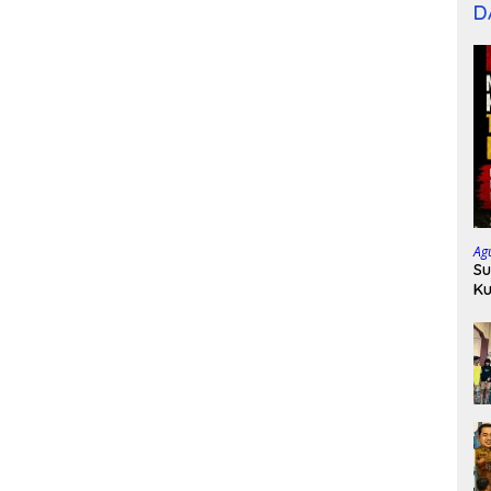
D
Ag
Su
Ku
P