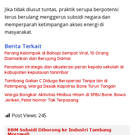
Jika tidak diusut tuntas, praktik serupa berpotensi
terus berulang menggerus subsidi negara dan
memperparah ketimpangan akses energi di
masyarakat.
Berita Terkait
Perang Kelompok di Bahopi Sempat Viral, 10 Orang
Diamankan dan Berujung Damai
Penataan strategis dan akselerasi peran kepala sekolah di
kabupaten kepulauan tanimbar
Tambang Galian C Diduga Beroperasi Tanpa Izin di
Patimpeng, Warga Desak Kapolres Bone Turun Tangan
Warga Bongkar Aktivitas Minibus Hitam di SPBU Bone: Bawa
Jeriken, Pelat Nomor Tak Terpasang
Post Views:
245
𝗕𝗕𝗠 𝗦𝘂𝗯𝘀𝗶𝗱𝗶 𝗗𝗶𝗯𝗼𝗿𝗼𝗻𝗴 𝗸𝗲 𝗜𝗻𝗱𝘂𝘀𝘁𝗿𝗶 𝗧𝗮𝗺𝗯𝗮𝗻𝗴
𝗠𝗼𝗿𝗼𝘄𝗮𝗹𝗶