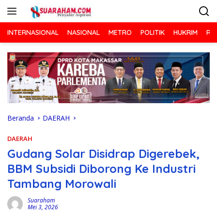
Langsung
ke
konten
INTERNASIONAL
NASIONAL
METRO
POLITIK
HUKRIM
RA
Beranda
DAERAH
DAERAH
Gudang Solar Disidrap Digerebek,
BBM Subsidi Diborong Ke Industri
Tambang Morowali
Suaraham
Mei 3, 2026