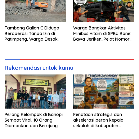
Tambang Galian C Diduga
Warga Bongkar Aktivitas
Beroperasi Tanpa Izin di
Minibus Hitam di SPBU Bone:
Patimpeng, Warga Desak
Bawa Jeriken, Pelat Nomor
Kapolres Bone Turun Tangan
Tak Terpasang
Rekomendasi untuk kamu
Perang Kelompok di Bahopi
Penataan strategis dan
Sempat Viral, 10 Orang
akselerasi peran kepala
Diamankan dan Berujung
sekolah di kabupaten
Damai
kepulauan tanimbar