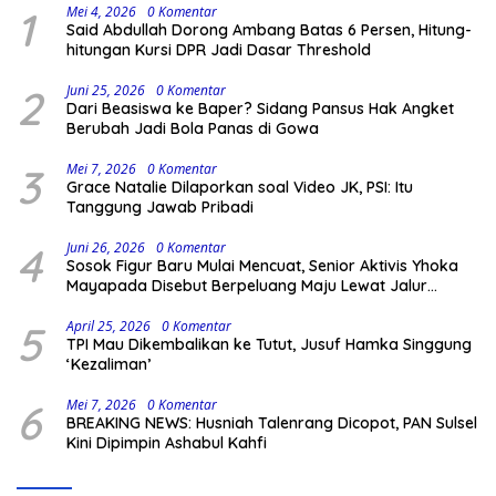
1
Mei 4, 2026
0 Komentar
Said Abdullah Dorong Ambang Batas 6 Persen, Hitung-
hitungan Kursi DPR Jadi Dasar Threshold
2
Juni 25, 2026
0 Komentar
Dari Beasiswa ke Baper? Sidang Pansus Hak Angket
Berubah Jadi Bola Panas di Gowa
3
Mei 7, 2026
0 Komentar
Grace Natalie Dilaporkan soal Video JK, PSI: Itu
Tanggung Jawab Pribadi
4
Juni 26, 2026
0 Komentar
Sosok Figur Baru Mulai Mencuat, Senior Aktivis Yhoka
Mayapada Disebut Berpeluang Maju Lewat Jalur
Independen pada Pilkada 2029
5
April 25, 2026
0 Komentar
TPI Mau Dikembalikan ke Tutut, Jusuf Hamka Singgung
‘Kezaliman’
6
Mei 7, 2026
0 Komentar
BREAKING NEWS: Husniah Talenrang Dicopot, PAN Sulsel
Kini Dipimpin Ashabul Kahfi